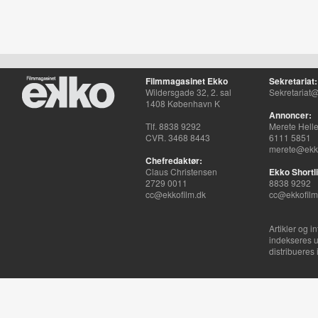
Filmmagasinet Ekko
Sekretariat:
Wildersgade 32, 2. sal
Sekretariat@
1408 København K
Annoncer:
Tlf. 8838 9292
Merete Hell
CVR. 3468 8443
6111 5851
merete@ekko
Chefredaktør:
Claus Christensen
Ekko Shortli
2729 0011
8838 9292
cc@ekkofilm.dk
cc@ekkofilm
Artikler og i
indekseres u
distribueres