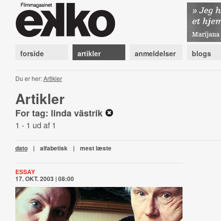
forside
artikler
anmeldelser
blogs
Du er her:
Artikler
Artikler
For tag: linda västrik
1 - 1 ud af 1
dato
|
alfabetisk
|
mest læste
ESSAY
17. OKT. 2003 | 08:00