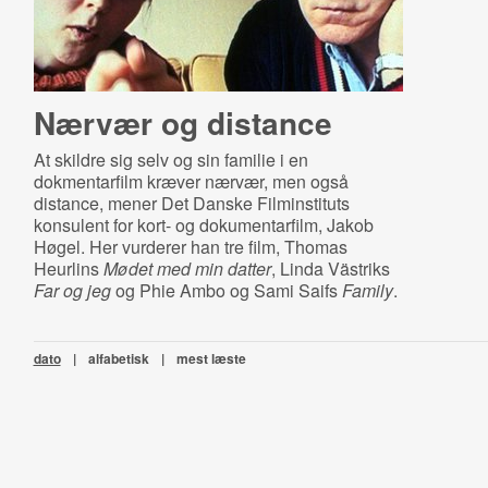
Nærvær og distance
At skildre sig selv og sin familie i en
dokmentarfilm kræver nærvær, men også
distance, mener Det Danske Filminstituts
konsulent for kort- og dokumentarfilm, Jakob
Høgel. Her vurderer han tre film, Thomas
Heurlins
Mødet med min datter
, Linda Västriks
Far og jeg
og Phie Ambo og Sami Saifs
Family
.
dato
|
alfabetisk
|
mest læste