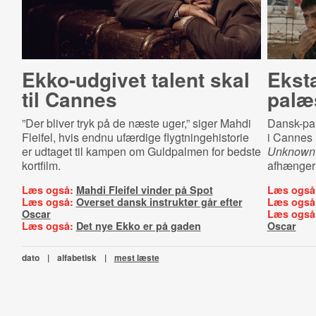
Ekko-udgivet talent skal
Eksta
til Cannes
palæs
”Der bliver tryk på de næste uger,” siger Mahdi
Dansk-pal
Fleifel, hvis endnu ufærdige flygtningehistorie
i Cannes 
er udtaget til kampen om Guldpalmen for bedste
Unknown
kortfilm.
afhænger a
Læs også:
Mahdi Fleifel vinder på Spot
Læs også
Læs også:
Overset dansk instruktør går efter
Læs også
Oscar
Læs også
Læs også:
Det nye Ekko er på gaden
Oscar
dato
|
alfabetisk
|
mest læste