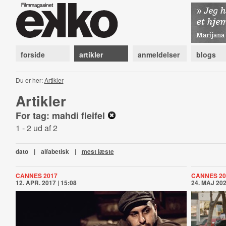
forside
artikler
anmeldelser
blogs
Du er her:
Artikler
Artikler
For tag: mahdi fleifel
1 - 2 ud af 2
dato
|
alfabetisk
|
mest læste
CANNES 2017
CANNES 20
12. APR. 2017 | 15:08
24. MAJ 202