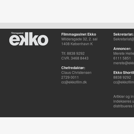
Filmmagasinet Ekko
Sekretariat:
Wildersgade 32, 2. sal
Sekretariat@
1408 København K
Annoncer:
Tlf. 8838 9292
Merete Hell
CVR. 3468 8443
6111 5851
merete@ekko
Chefredaktør:
Claus Christensen
Ekko Shortli
2729 0011
8838 9292
cc@ekkofilm.dk
cc@ekkofilm
Artikler og i
indekseres u
distribueres