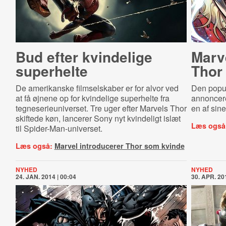
Bud efter kvindelige
Marv
superhelte
Thor
De amerikanske filmselskaber er for alvor ved
Den popul
at få øjnene op for kvindelige superhelte fra
annoncere
tegneserieuniverset. Tre uger efter Marvels Thor
en af sine
skiftede køn, lancerer Sony nyt kvindeligt islæt
Læs også
til Spider-Man-universet.
Læs også:
Marvel introducerer Thor som kvinde
NYHED
NYHED
24. JAN. 2014 | 00:04
30. APR. 201