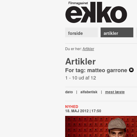
forside
artikler
Du er her:
Artikler
Artikler
For tag: matteo garrone
1 - 10 ud af 12
dato
|
alfabetisk
|
mest læste
NYHED
18. MAJ 2012 | 17:50