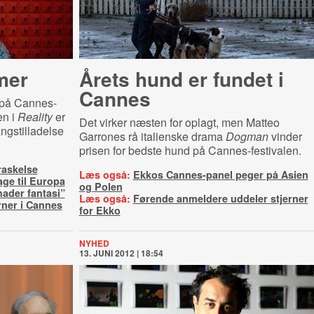
mer
Årets hund er fundet i
Cannes
 på Cannes-
en i
Reality
er
Det virker næsten for oplagt, men Matteo
angstilladelse
Garrones rå italienske drama
Dogman
vinder
prisen for bedste hund på Cannes-festivalen.
raskelse
Læs også:
Ekkos Cannes-panel peger på Asien
age til Europa
og Polen
hader fantasi”
Læs også:
Førende anmeldere uddeler stjerner
rner i Cannes
for Ekko
NYHED
13. JUNI 2012 | 18:54