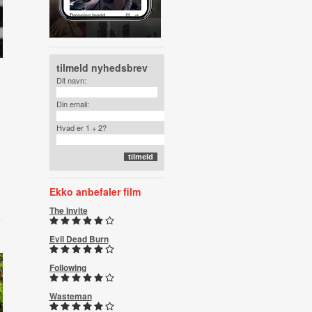
tilmeld nyhedsbrev
Dit navn:
Din email:
Hvad er 1 + 2?
Ekko anbefaler film
The Invite
Evil Dead Burn
Following
Wasteman