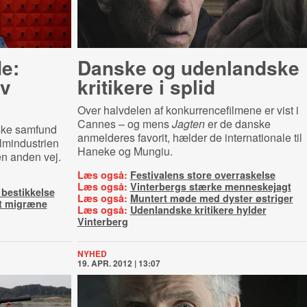
de:
Danske og udenlandske
ev
kritikere i splid
Over halvdelen af konkurrencefilmene er vist i
Cannes – og mens
Jagten
er de danske
enske samfund
anmelderes favorit, hælder de internationale til
lmindustrien
Haneke og Mungiu.
en anden vej.
Læs også:
Festivalens store overraskelse
Læs også:
Vinterbergs stærke menneskejagt
 bestikkelse
Læs også:
Muntert møde med dyster østriger
t migræne
Læs også:
Udenlandske kritikere hylder
Vinterberg
NYHED
19. APR. 2012 | 13:07