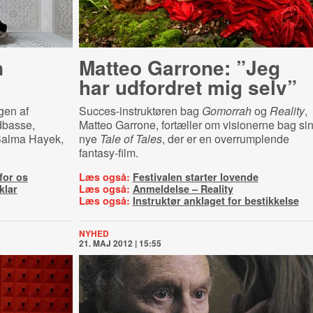
n
Matteo Garrone: ”Jeg
har udfordret mig selv”
gen af
Succes-instruktøren bag
Gomorrah
og
Reality
,
dbasse,
Matteo Garrone, fortæller om visionerne bag si
Salma Hayek,
nye
Tale of Tales
, der er en overrumplende
fantasy-film.
for os
Læs også:
Festivalen starter lovende
klar
Læs også:
Anmeldelse – Reality
Læs også:
Instruktør anklaget for bestikkelse
NYHED
21. MAJ 2012 | 15:55