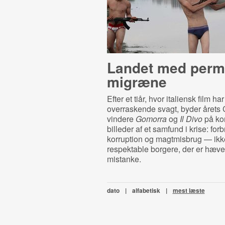
Landet med perm
migræne
Efter et tiår, hvor italiensk film har
overraskende svagt, byder årets
vindere
Gomorra
og
Il Divo
på kon
billeder af et samfund i krise: for
korruption og magtmisbrug — ikk
respektable borgere, der er hæve
mistanke.
dato
|
alfabetisk
|
mest læste