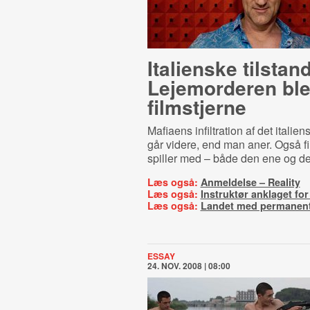
Italienske tilstan
Lejemorderen bl
filmstjerne
Mafiaens infiltration af det itali
går videre, end man aner. Også fi
spiller med – både den ene og d
Læs også:
Anmeldelse – Reality
Læs også:
Instruktør anklaget for
Læs også:
Landet med permanen
ESSAY
24. NOV. 2008 | 08:00