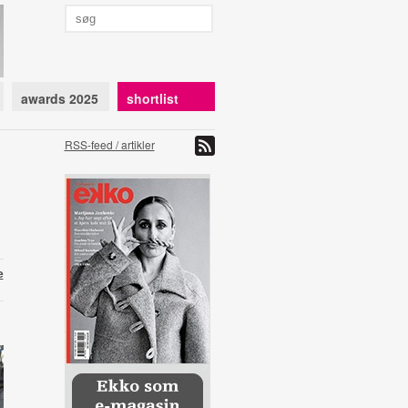
awards 2025
shortlist
RSS-feed / artikler
e