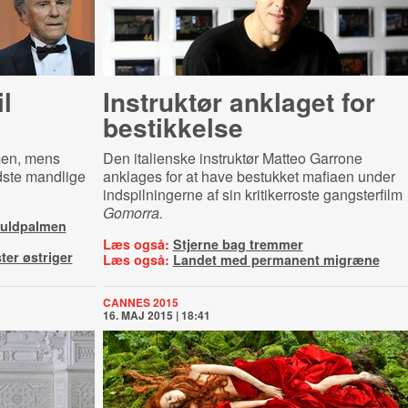
l
Instruktør anklaget for
bestikkelse
men, mens
Den italienske instruktør Matteo Garrone
dste mandlige
anklages for at have bestukket mafiaen under
indspilningerne af sin kritikerroste gangsterfilm
Gomorra.
Guldpalmen
Læs også:
Stjerne bag tremmer
er østriger
Læs også:
Landet med permanent migræne
CANNES 2015
16. MAJ 2015 | 18:41