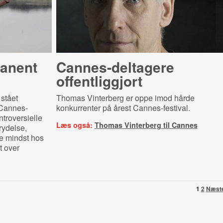
anent
Can­nes-​del­ta­ge­re
offentliggjort
 stået
Thomas Vinterberg er oppe imod hårde
 Cannes-
konkurrenter på årest Cannes-festival.
troversielle
Læs også:
Thomas Vinterberg til Cannes
brydelse,
e mindst hos
t over
1
2
Næst