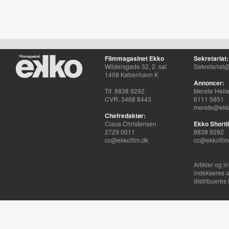
Filmmagasinet Ekko
Sekretariat:
Wildersgade 32, 2. sal
Sekretariat@
1408 København K
Annoncer:
Tlf. 8838 9292
Merete Hell
CVR. 3468 8443
6111 5851
merete@ekko
Chefredaktør:
Claus Christensen
Ekko Shortli
2729 0011
8838 9292
cc@ekkofilm.dk
cc@ekkofilm
Artikler og i
indekseres u
distribueres