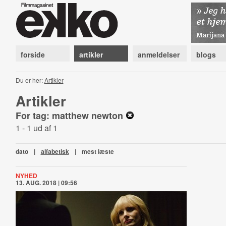
forside
artikler
anmeldelser
blogs
Du er her:
Artikler
Artikler
For tag: matthew newton
1 - 1 ud af 1
dato
|
alfabetisk
|
mest læste
NYHED
13. AUG. 2018 | 09:56