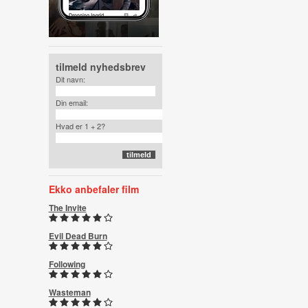
tilmeld nyhedsbrev
Dit navn:
Din email:
Hvad er 1 + 2?
Ekko anbefaler film
The Invite
Evil Dead Burn
Following
Wasteman