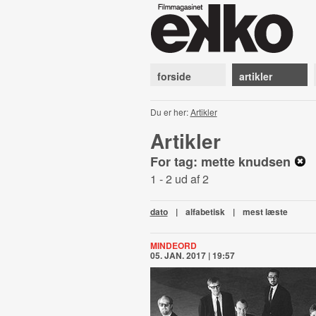
forside
artikler
Du er her:
Artikler
Artikler
For tag: mette knudsen
1 - 2 ud af 2
dato
|
alfabetisk
|
mest læste
MINDEORD
05. JAN. 2017 | 19:57