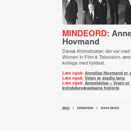
MINDEORD:
Anne
Hovmand
Dansk filminstruktør, der var med ti
Women In Film & Television, ærer
kollega med hyldest.
Læs også:
Annelise Hovmand er 
Læs også:
Vejen er stadig lang
Læs også:
Anmeldelse – Vejen er
kvindebevægelsens historie
dato
|
alfabetisk
|
mest læste