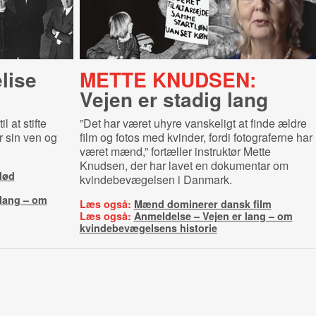
lise
METTE KNUDSEN:
Vejen er stadig lang
l at stifte
”Det har været uhyre vanskeligt at finde ældre
 sin ven og
film og fotos med kvinder, fordi fotograferne har
været mænd,” fortæller instruktør Mette
Knudsen, der har lavet en dokumentar om
død
kvindebevægelsen i Danmark.
 lang – om
Læs også:
Mænd dominerer dansk film
Læs også:
Anmeldelse – Vejen er lang – om
kvindebevægelsens historie