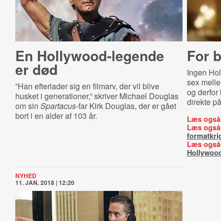
En Hol­lywood-​le­gen­de
For b
er død
Ingen Hol
sex mell
”Han efterlader sig en filmarv, der vil blive
og derfor
husket i generationer,” skriver Michael Douglas
direkte på
om sin
Spartacus
-far Kirk Douglas, der er gået
bort i en alder af 103 år.
Læs også
Læs også
formatkri
Læs også
Hollywoo
NYHED
11. JAN. 2018 | 12:20