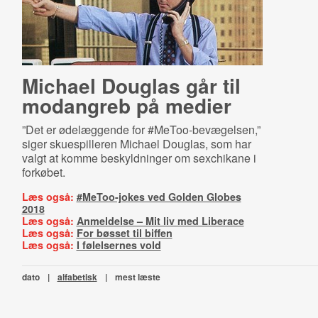
Michael Douglas går til
modangreb på medier
”Det er ødelæggende for #MeToo-bevægelsen,”
siger skuespilleren Michael Douglas, som har
valgt at komme beskyldninger om sexchikane i
forkøbet.
Læs også:
#MeToo-jokes ved Golden Globes
2018
Læs også:
Anmeldelse – Mit liv med Liberace
Læs også:
For bøsset til biffen
Læs også:
I følelsernes vold
dato
|
alfabetisk
|
mest læste