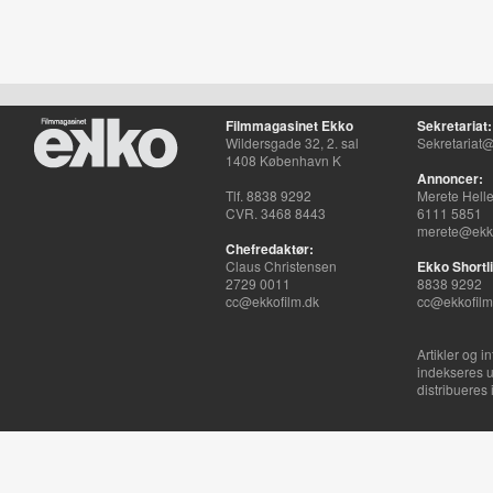
Filmmagasinet Ekko
Sekretariat:
Wildersgade 32, 2. sal
Sekretariat@
1408 København K
Annoncer:
Tlf. 8838 9292
Merete Hell
CVR. 3468 8443
6111 5851
merete@ekko
Chefredaktør:
Claus Christensen
Ekko Shortli
2729 0011
8838 9292
cc@ekkofilm.dk
cc@ekkofilm
Artikler og i
indekseres u
distribueres