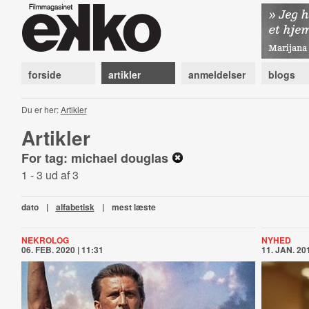
forside
artikler
anmeldelser
blogs
Du er her:
Artikler
Artikler
For tag: michael douglas
1 - 3 ud af 3
dato
|
alfabetisk
|
mest læste
NEKROLOG
NYHED
06. FEB. 2020 | 11:31
11. JAN. 201