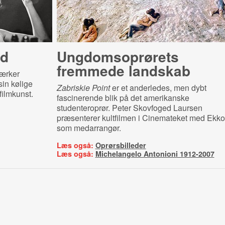
ød
Ung­doms­op­rø­rets
fremmede landskab
værker
sin kølige
Zabriskie Point
er et anderledes, men dybt
ilmkunst.
fascinerende blik på det amerikanske
studenteroprør. Peter Skovfoged Laursen
præsenterer kultfilmen i Cinemateket med Ekko
som medarrangør.
Læs også:
Oprørsbilleder
Læs også:
Michelangelo Antonioni 1912-2007