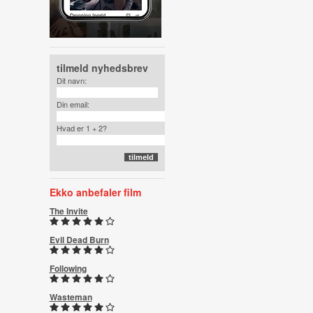
tilmeld nyhedsbrev
Dit navn:
Din email:
Hvad er 1 + 2?
Ekko anbefaler film
The Invite
Evil Dead Burn
Following
Wasteman