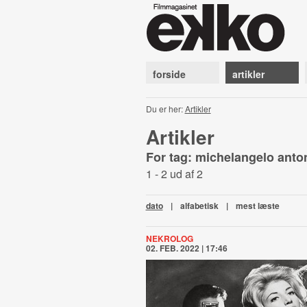
forside
artikler
Du er her:
Artikler
Artikler
For tag: michelangelo anto
1 - 2 ud af 2
dato
|
alfabetisk
|
mest læste
NEKROLOG
02. FEB. 2022 | 17:46