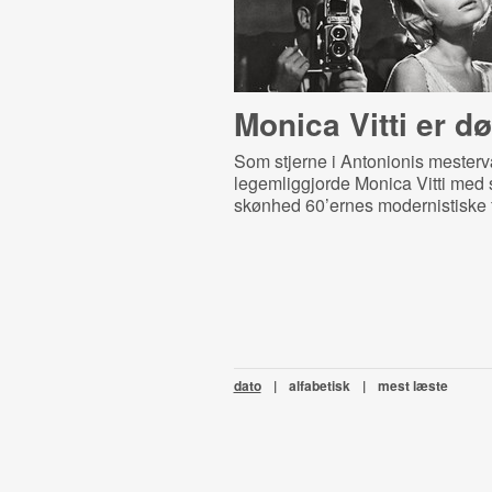
Monica Vitti er d
Som stjerne i Antonionis mester
legemliggjorde Monica Vitti med 
skønhed 60’ernes modernistiske f
dato
|
alfabetisk
|
mest læste