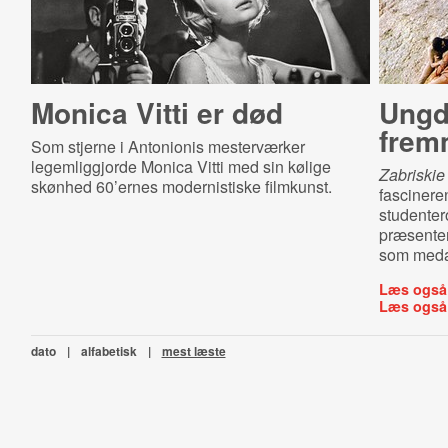
Monica Vitti er død
Ung­d
frem
Som stjerne i Antonionis mesterværker
legemliggjorde Monica Vitti med sin kølige
Zabriskie
skønhed 60’ernes modernistiske filmkunst.
fascinere
studenter
præsenter
som meda
Læs også
Læs også
dato
|
alfabetisk
|
mest læste