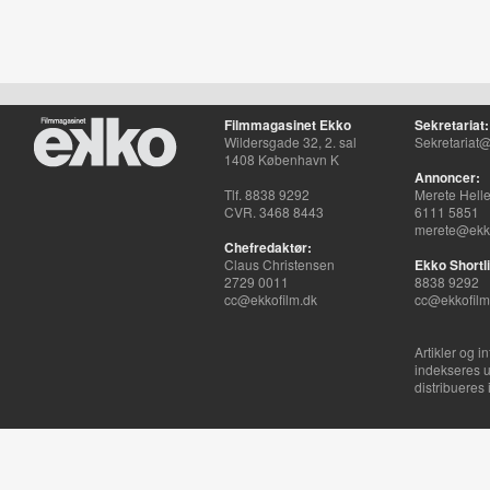
Filmmagasinet Ekko
Sekretariat:
Wildersgade 32, 2. sal
Sekretariat@
1408 København K
Annoncer:
Tlf. 8838 9292
Merete Hell
CVR. 3468 8443
6111 5851
merete@ekko
Chefredaktør:
Claus Christensen
Ekko Shortli
2729 0011
8838 9292
cc@ekkofilm.dk
cc@ekkofilm
Artikler og i
indekseres u
distribueres