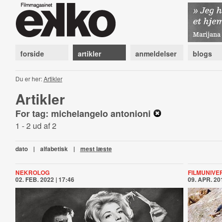
forside
artikler
anmeldelser
blogs
Du er her:
Artikler
Artikler
For tag: michelangelo antonioni
1 - 2 ud af 2
dato
|
alfabetisk
|
mest læste
NEKROLOG
FILMUNIVE
02. FEB. 2022 | 17:46
09. APR. 201