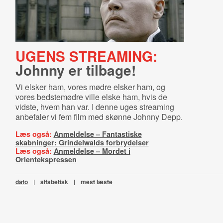
UGENS STREAMING:
Johnny er tilbage!
Vi elsker ham, vores mødre elsker ham, og
vores bedstemødre ville elske ham, hvis de
vidste, hvem han var. I denne uges streaming
anbefaler vi fem film med skønne Johnny Depp.
Læs også:
Anmeldelse – Fantastiske
skabninger: Grindelwalds forbrydelser
Læs også:
Anmeldelse – Mordet i
Orientekspressen
dato
|
alfabetisk
|
mest læste