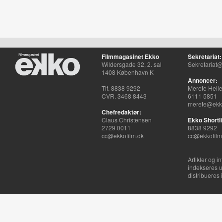
Filmmagasinet Ekko
Sekretariat:
Wildersgade 32, 2. sal
Sekretariat@
1408 København K
Annoncer:
Tlf. 8838 9292
Merete Hell
CVR. 3468 8443
6111 5851
merete@ekko
Chefredaktør:
Claus Christensen
Ekko Shortli
2729 0011
8838 9292
cc@ekkofilm.dk
cc@ekkofilm
Artikler og i
indekseres u
distribueres