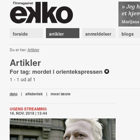
forside
artikler
anmeldelser
blogs
Du er her:
Artikler
Artikler
For tag: mordet i orientekspressen
1 - 1 ud af 1
dato
|
alfabetisk
|
mest læste
UGENS STREAMING
16. NOV. 2018 | 13:44