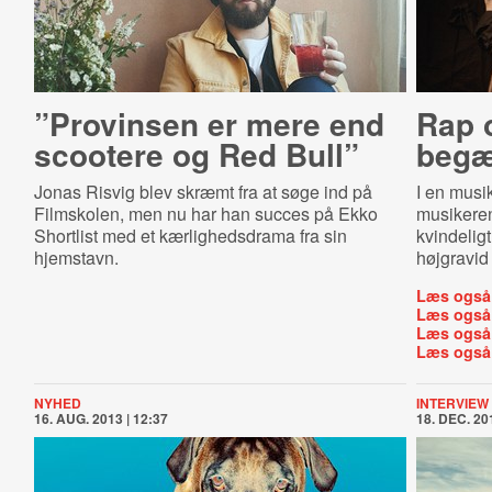
”Provinsen er mere end
Rap 
scootere og Red Bull”
begæ
Jonas Risvig blev skræmt fra at søge ind på
I en musi
Filmskolen, men nu har han succes på Ekko
musikeren
Shortlist med et kærlighedsdrama fra sin
kvindelig
hjemstavn.
højgravid
Læs også
Læs også
Læs også
Læs også
NYHED
INTERVIEW
16. AUG. 2013 | 12:37
18. DEC. 201