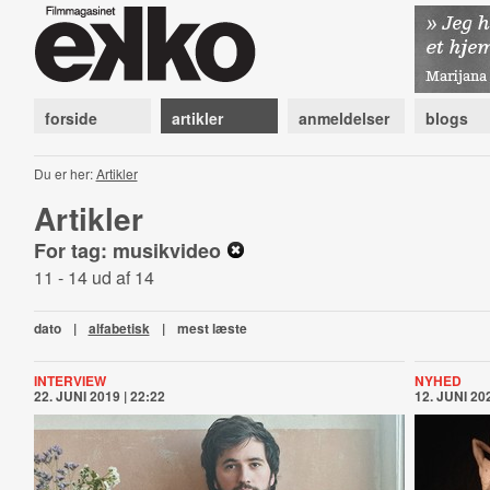
forside
artikler
anmeldelser
blogs
Du er her:
Artikler
Artikler
For tag: musikvideo
11 - 14 ud af 14
dato
|
alfabetisk
|
mest læste
INTERVIEW
NYHED
22. JUNI 2019 | 22:22
12. JUNI 202