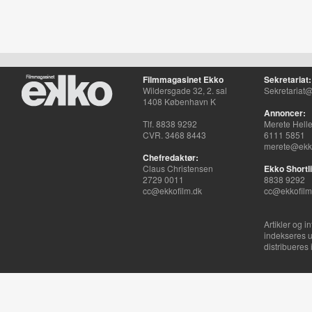
Filmmagasinet Ekko
Sekretariat:
Wildersgade 32, 2. sal
Sekretariat@
1408 København K
Annoncer:
Tlf. 8838 9292
Merete Hell
CVR. 3468 8443
6111 5851
merete@ekko
Chefredaktør:
Claus Christensen
Ekko Shortli
2729 0011
8838 9292
cc@ekkofilm.dk
cc@ekkofilm
Artikler og i
indekseres u
distribueres