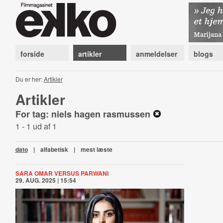
forside
artikler
anmeldelser
blogs
Du er her:
Artikler
Artikler
For tag: niels hagen rasmussen
1 - 1 ud af 1
dato
|
alfabetisk
|
mest læste
SARA OMAR VERSUS PARWANI
29. AUG. 2025 | 15:54