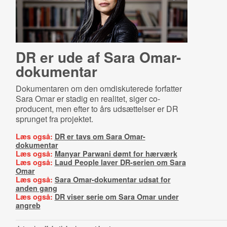
DR er ude af Sara Om­ar-​
do­ku­men­tar
Dokumentaren om den omdiskuterede forfatter
Sara Omar er stadig en realitet, siger co-
producent, men efter to års udsættelser er DR
sprunget fra projektet.
Læs også:
DR er tavs om Sara Omar-
dokumentar
Læs også:
Manyar Parwani dømt for hærværk
Læs også:
Laud People laver DR-serien om Sara
Omar
Læs også:
Sara Omar-dokumentar udsat for
anden gang
Læs også:
DR viser serie om Sara Omar under
angreb