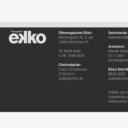
Filmmagasinet Ekko
Sekretariat:
Wildersgade 32, 2. sal
Sekretariat@
1408 København K
Annoncer:
Tlf. 8838 9292
Merete Hell
CVR. 3468 8443
6111 5851
merete@ekko
Chefredaktør:
Claus Christensen
Ekko Shortli
2729 0011
8838 9292
cc@ekkofilm.dk
cc@ekkofilm
Artikler og i
indekseres u
distribueres