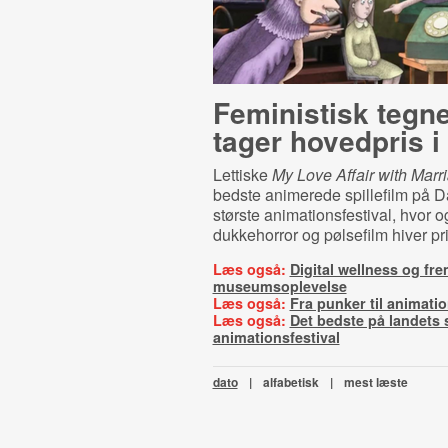
Feministisk tegne
tager hovedpris i
Lettiske
My Love Affair with Mar
bedste animerede spillefilm på 
største animationsfestival, hvor 
dukkehorror og pølsefilm hiver pr
Læs også:
Digital wellness og fr
museumsoplevelse
Læs også:
Fra punker til animati
Læs også:
Det bedste på landets 
animationsfestival
dato
|
alfabetisk
|
mest læste