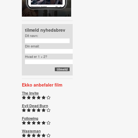
tilmeld nyhedsbrev
Dit navn:
Din email:
Hvad er 1 + 2?
Ekko anbefaler film
The Invite
Evil Dead Burn
Following
Wasteman