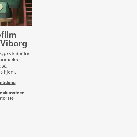
film
 Viborg
riage
vinder for
Danmarks
også
is hjem.
emtidens
onskunstner
største