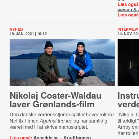
Læs også
sæson 8, a
Læs også
NYHED
INTERVIEW
19. JAN. 2021 | 10:12
14. NOV. 201
Nikolaj Coster-Waldau
Instr
laver Grønlands-film
verd
Den danske verdensstjerne spiller hovedrollen i
”Nikolaj 
Netflix-filmen
Against the Ice
og har samtidig
tilfældigt
været med til at skrive manuskriptet.
Arnby o
har roll
Læs også:
Anmeldelse – Krudttønden