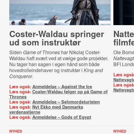
Coster-Waldau springer
Natte
ud som instruktør
filmf
Siden
Game of Thrones
har Nikolaj Coster-
Ole Borne
Waldau haft svært ved at vælge gode projekter.
Nattevag
Nu tager han sagen i egen hånd som både
BFI Londo
hovedrolleindehaver og instruktør i
King and
Læs også
Conqueror.
Nattevagt
Læs også
Læs også:
Anmeldelse – Against the Ice
Nattevagt
Læs også:
Coster-Waldau følger op på Game of
Thrones
Læs også:
Anmeldelse – Selvmordsturisten
Læs også:
Nyt Ekko med Danmarks
verdensstjerne
Læs også:
Anmeldelse – Gods of Egypt
NYHED
NYHED