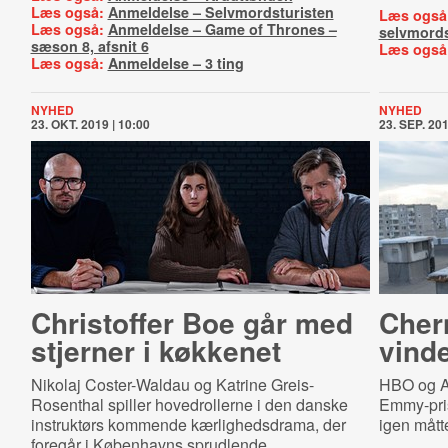
Læs også:
Anmeldelse – Selvmordsturisten
Læs også
Læs også:
Anmeldelse – Game of Thrones –
selvmord
sæson 8, afsnit 6
Læs også
Læs også:
Anmeldelse – 3 ting
NYHED
NYHED
23. OKT. 2019 | 10:00
23. SEP. 201
Christoffer Boe går med
Cher
stjerner i køkkenet
vinde
Nikolaj Coster-Waldau og Katrine Greis-
HBO og A
Rosenthal spiller hovedrollerne i den danske
Emmy-pris
instruktørs kommende kærlighedsdrama, der
igen mått
foregår i Københavns sprudlende