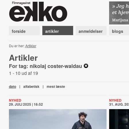
forside
artikler
anmeldelser
blogs
Du er her:
Artikler
Artikler
For tag: nikolaj coster-waldau
1 - 10 ud af 19
dato
|
alfabetisk
|
mest læste
NYHED
NYHED
29. JULI 2025 | 16:52
31. AUG. 20