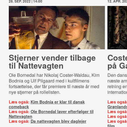
28. SEP. 2022 | 14:00
12. APR. 202
Stjerner vender tilbage
Cost
til Nattevagten
på G
Ole Bornedal har Nikolaj Coster-Waldau, Kim
Den dansk
Bodnia og Ulf Pilgaard med i kultfilmens
næste ame
fortsættelse, der får premiere til næste år med
retning e
nye stjerner på rollelisten.
internatio
Læs også:
Kim Bodnia er klar til dansk
Læs også
comeback
Grønlands
Læs også:
Ole Bornedal laver efterfølger til
Læs også
Nattevagten
Læs også
Læs også:
Da nattevagten blev daglejer
Læs også
film