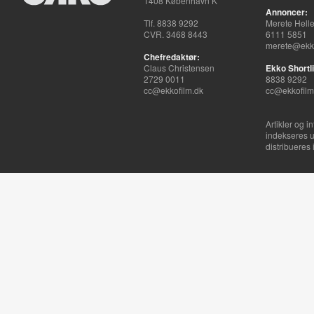
1408 København K
Annoncer:
Tlf. 8838 9292
Merete Hell
CVR. 3468 8443
6111 5851
merete@ekko
Chefredaktør:
Claus Christensen
Ekko Shortli
2729 0011
8838 9292
cc@ekkofilm.dk
cc@ekkofilm
Artikler og i
indekseres u
distribueres