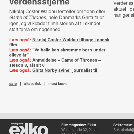
verdensstjerne
Verdensst
aktuel i 
Nikolaj Coster-Waldau fortæller om tiden efter
han gør sig
Game of Thrones
, hele Danmarks Ghita taler
igen, og vi klæder filmhistorien af til skindet i
stort tema om nøgenhed.
Læs også:
Nikolaj Coster-Waldau tilbage i dansk
film
Læs også:
”Valhalla kan skræmme børn under
elleve år”
Læs også:
Anmeldelse – Game of Thrones –
sæson 8, afsnit 6
Læs også:
Ghita Nørby sviner journalist til
dato
|
alfabetisk
|
mest læste
Filmmagasinet Ekko
Sekretariat:
Wildersgade 32, 2. sal
Sekretariat@