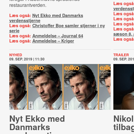
Læs også
restaurantverden.
verdensst
Læs også
Læs også:
Nyt Ekko med Danmarks
Læs også
verdensstjerne
Læs også
Læs også:
Christoffer Boe samler stjerner i ny
Læs også
serie
sæson 8, a
Læs også:
Anmeldelse – Journal 64
Læs også
Læs også:
Anmeldelse – Kriger
NYHED
TRAILER
09. SEP. 2019 | 11:30
09. SEP. 201
Nyt Ekko med
Niko
Danmarks
tilba