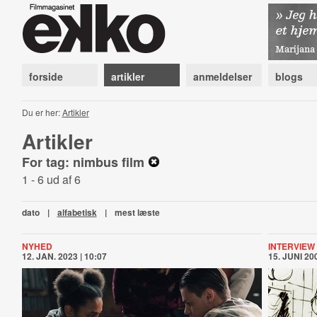
forside
artikler
anmeldelser
blogs
Du er her:
Artikler
Artikler
For tag: nimbus film
1 - 6 ud af 6
dato
|
alfabetisk
|
mest læste
NYHED
INTERVIEW
12. JAN. 2023 | 10:07
15. JUNI 200