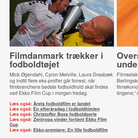
Filmdanmark trækker i
Overs
fodboldtøjet
unde
Mick Øgendahl, Cyron Melville, Laura Drasbæk
Filmselsk
og indtil flere eks-proffer går forrest, når
Berlingske
filmbranchens bedste fodboldhold skal findes
filmøkonom
ved Ekko Film Cup i morgen fredag.
tingene,” 
Læs også:
Årets fodboldfilm er landet
Læs også:
En efterårsdag i fodboldhimlen
Læs også:
Christoffer Boes fodboldperle
Læs også:
Zentropa vinder fortjent Ekko Film
Cup
Læs også:
Ekko-premiere: En lille fodboldfilm