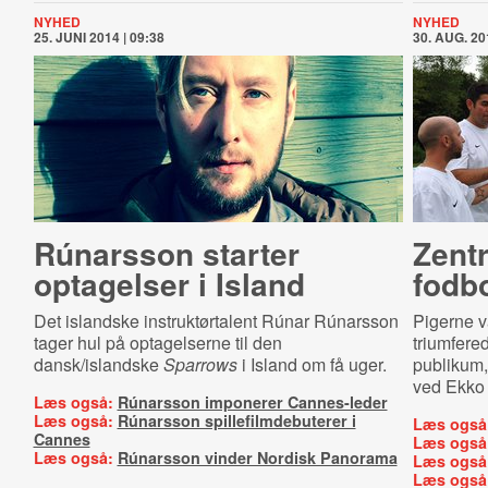
NYHED
NYHED
25. JUNI 2014 | 09:38
30. AUG. 20
Rúnarsson starter
Zent
optagelser i Island
fodb
Det islandske instruktørtalent Rúnar Rúnarsson
Pigerne v
tager hul på optagelserne til den
triumfere
dansk/islandske
Sparrows
i Island om få uger.
publikum, 
ved Ekko
Læs også:
Rúnarsson imponerer Cannes-leder
Læs også:
Rúnarsson spillefilmdebuterer i
Læs også
Cannes
Læs også
Læs også:
Rúnarsson vinder Nordisk Panorama
Læs også
Læs også