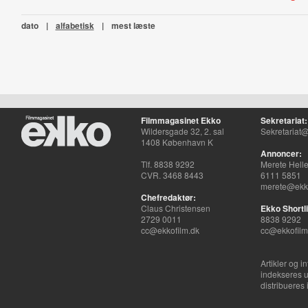
dato
|
alfabetisk
|
mest læste
Filmmagasinet Ekko
Sekretariat:
Wildersgade 32, 2. sal
Sekretariat@
1408 København K
Annoncer:
Tlf. 8838 9292
Merete Hell
CVR. 3468 8443
6111 5851
merete@ekko
Chefredaktør:
Claus Christensen
Ekko Shortli
2729 0011
8838 9292
cc@ekkofilm.dk
cc@ekkofilm
Artikler og i
indekseres u
distribueres