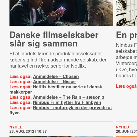
Danske filmselskaber
En p
slår sig sammen
Nimbus Fil
selskabet
Et af landets førende produktionsselskaber
arbejde 
køber sig ind i fremadstormende selskab, der
Vinterber
har lavet en række serier for Netflix.
Love
, hv
boards ti
Læs også:
Anmeldelse – Chosen
Læs også:
Anmeldelse – Nisser
Læs også
Læs også:
Netflix bestiller ny serie af dansk
makkerpar
Læs også:
Anmeldelse – The Rain – sæson 3
Læs også:
Nimbus Film flytter fra Filmbyen
Læs også:
Nimbus - motorcyklen der prøvede at
flyve
NYHED
NYHED
23. AUG. 2012 | 10:37
20. JUNI 201