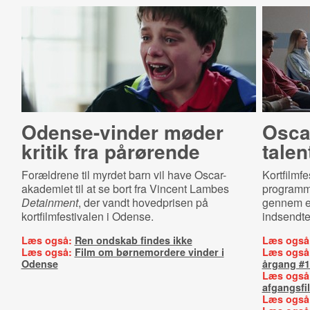
Odense-vinder møder
Osca
kritik fra pårørende
talen
Forældrene til myrdet barn vil have Oscar-
Kortfilmfe
akademiet til at se bort fra Vincent Lambes
programme
Detainment
, der vandt hovedprisen på
gennem et
kortfilmfestivalen i Odense.
indsendte 
Læs også:
Ren ondskab findes ikke
Læs også
Læs også:
Film om børnemordere vinder i
Læs også
Odense
årgang #1
Læs også
afgangsfi
Læs også