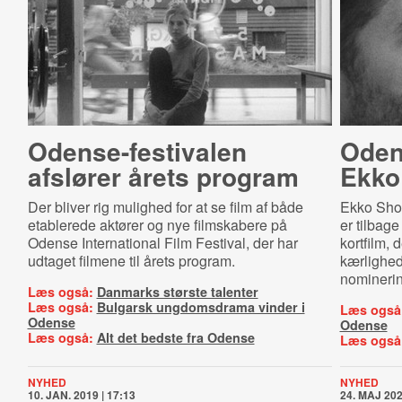
Oden­se-​festi­va­len
Oden
afslører årets program
Ekko 
Der bliver rig mulighed for at se film af både
Ekko Shor
etablerede aktører og nye filmskabere på
er tilbage
Odense International Film Festival, der har
kortfilm,
udtaget filmene til årets program.
kærligheds
nominerin
Læs også:
Danmarks største talenter
Læs også:
Bulgarsk ungdomsdrama vinder i
Læs også
Odense
Odense
Læs også:
Alt det bedste fra Odense
Læs også
NYHED
NYHED
10. JAN. 2019 | 17:13
24. MAJ 202