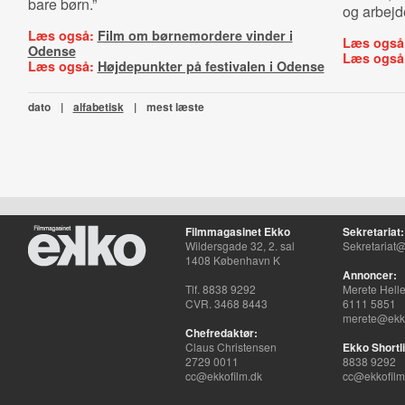
bare børn.”
og arbejd
Læs også:
Film om børnemordere vinder i
Læs også
Odense
Læs også
Læs også:
Højdepunkter på festivalen i Odense
dato
|
alfabetisk
|
mest læste
Filmmagasinet Ekko
Sekretariat:
Wildersgade 32, 2. sal
Sekretariat@
1408 København K
Annoncer:
Tlf. 8838 9292
Merete Hell
CVR. 3468 8443
6111 5851
merete@ekko
Chefredaktør:
Claus Christensen
Ekko Shortli
2729 0011
8838 9292
cc@ekkofilm.dk
cc@ekkofilm