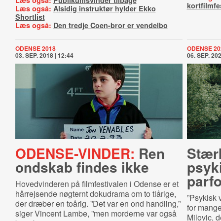
Læs også:
Publikumsvinder tilbage
kortfilmfe
Læs også:
Alsidig instruktør hylder Ekko
Shortlist
Læs også:
Den tredje Coen-bror er vendelbo
ODENSE 2018
ODENSE 20
03. SEP. 2018 | 12:44
06. SEP. 202
ODENSE-VINDER:
Ren
Stær
ondskab findes ikke
psyki
parfo
Hovedvinderen på filmfestivalen i Odense er et
hårrejsende nøgternt dokudrama om to tiårige,
”Psykisk v
der dræber en toårig. ”Det var en ond handling,”
for mange
siger Vincent Lambe, ”men morderne var også
Milovic, d