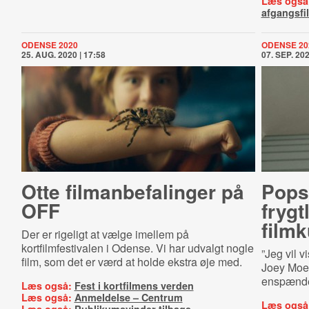
Læs også
afgangsfi
ODENSE 2020
ODENSE 20
25. AUG. 2020 | 17:58
07. SEP. 202
Otte fil­man­be­fa­lin­ger på
Popst
OFF
frygt
film
Der er rigeligt at vælge imellem på
kortfilmfestivalen i Odense. Vi har udvalgt nogle
”Jeg vil v
film, som det er værd at holde ekstra øje med.
Joey Moe,
enspænder
Læs også:
Fest i kortfilmens verden
Læs også:
Anmeldelse – Centrum
Læs også