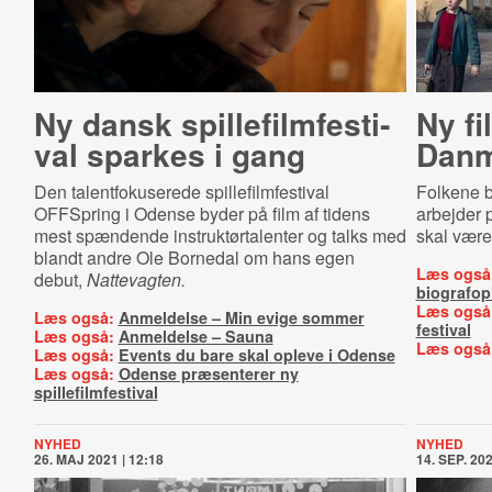
Ny dansk spil­le­film­festi­
Ny fi
val sparkes i gang
Danm
Den talentfokuserede spillefilmfestival
Folkene b
OFFSpring i Odense byder på film af tidens
arbejder p
mest spændende instruktørtalenter og talks med
skal være
blandt andre Ole Bornedal om hans egen
Læs også
debut,
Nattevagten.
biografop
Læs også
Læs også:
Anmeldelse – Min evige sommer
festival
Læs også:
Anmeldelse – Sauna
Læs også
Læs også:
Events du bare skal opleve i Odense
Læs også:
Odense præsenterer ny
spillefilmfestival
NYHED
NYHED
26. MAJ 2021 | 12:18
14. SEP. 202