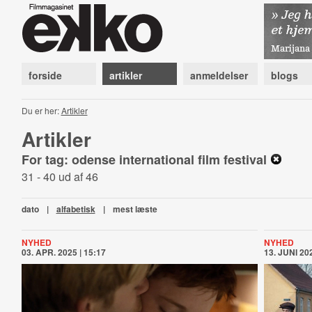
forside
artikler
anmeldelser
blogs
Du er her:
Artikler
Artikler
For tag: odense international film festival
31 - 40 ud af 46
dato
|
alfabetisk
|
mest læste
NYHED
NYHED
03. APR. 2025 | 15:17
13. JUNI 202