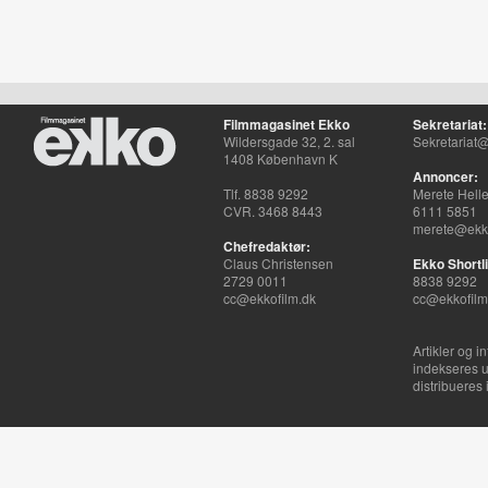
Filmmagasinet Ekko
Sekretariat:
Wildersgade 32, 2. sal
Sekretariat@
1408 København K
Annoncer:
Tlf. 8838 9292
Merete Hell
CVR. 3468 8443
6111 5851
merete@ekko
Chefredaktør:
Claus Christensen
Ekko Shortli
2729 0011
8838 9292
cc@ekkofilm.dk
cc@ekkofilm
Artikler og i
indekseres u
distribueres