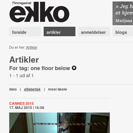
forside
artikler
anmeldelser
blogs
Du er her:
Artikler
Artikler
For tag: one floor below
1 - 1 ud af 1
dato
|
alfabetisk
|
mest læste
CANNES 2015
17. MAJ 2015 | 16:08