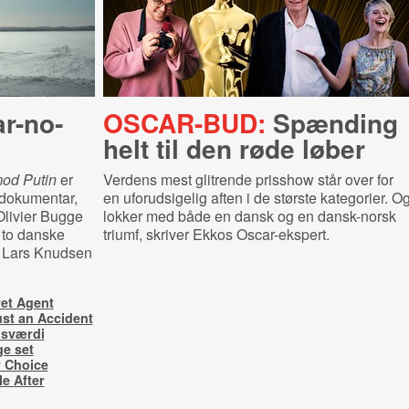
-​no­
OSCAR-BUD:
Spænding
helt til den røde løber
mod Putin
er
Verdens mest glitrende prisshow står over for
 dokumentar,
en uforudsigelig aften i de største kategorier. O
Olivier Bugge
lokker med både en dansk og en dansk-norsk
 to danske
triumf, skriver Ekkos Oscar-ekspert.
n Lars Knudsen
et Agent
ust an Accident
nsværdi
ge set
 Choice
e After