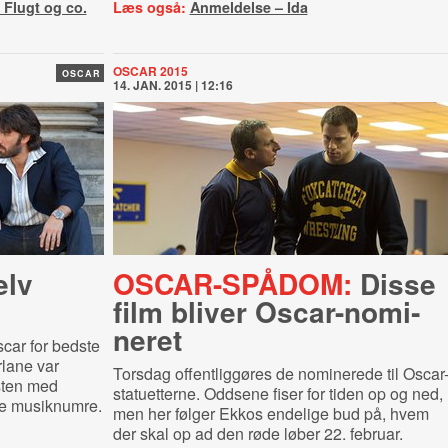
 Flugt og co.
Læs også:
Anmeldelse – Ida
OSCAR 2015
OSCAR
14. JAN. 2015 | 12:16
elv
OSCAR-SPÅDOM:
Disse
film bliver Oscar-​no­mi­
ne­ret
car for bedste
rlane var
Torsdag offentliggøres de nominerede til Oscar
sten med
statuetterne. Oddsene fiser for tiden op og ned,
e musiknumre.
men her følger Ekkos endelige bud på, hvem
der skal op ad den røde løber 22. februar.