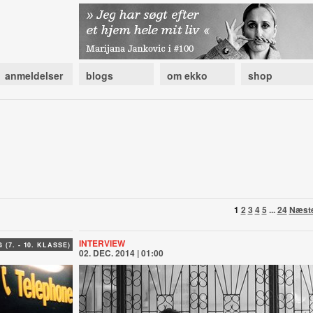
anmeldelser
blogs
om ekko
shop
1
2
3
4
5
...
24
Næst
INTERVIEW
(7. - 10. KLASSE)
02. DEC. 2014 | 01:00