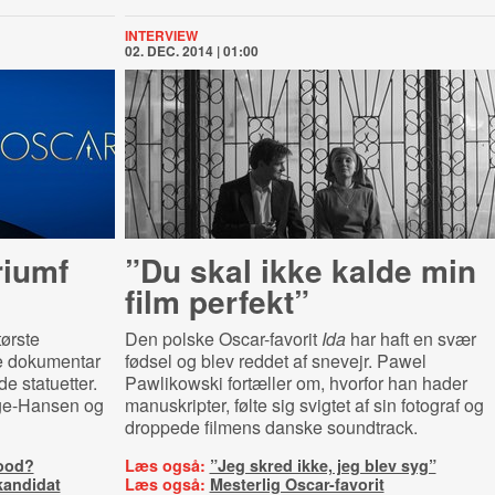
INTERVIEW
02. DEC. 2014 | 01:00
riumf
”Du skal ikke kalde min
film perfekt”
ørste
Den polske Oscar-favorit
Ida
har haft en svær
e dokumentar
fødsel og blev reddet af snevejr. Pawel
de statuetter.
Pawlikowski fortæller om, hvorfor han hader
nge-Hansen og
manuskripter, følte sig svigtet af sin fotograf og
droppede filmens danske soundtrack.
wood?
Læs også:
”Jeg skred ikke, jeg blev syg”
kandidat
Læs også:
Mesterlig Oscar-favorit