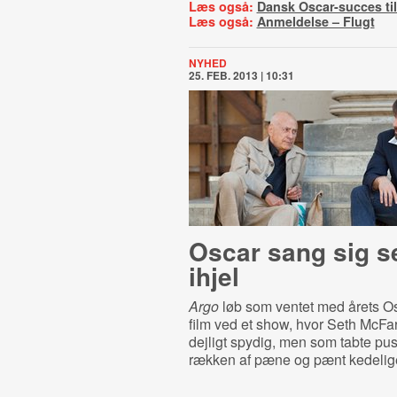
Læs også:
Dansk Oscar-succes til
Læs også:
Anmeldelse – Flugt
NYHED
25. FEB. 2013 | 10:31
Oscar sang sig s
ihjel
Argo
løb som ventet med årets Os
film ved et show, hvor Seth McFa
dejligt spydig, men som tabte pu
rækken af pæne og pænt kedelig