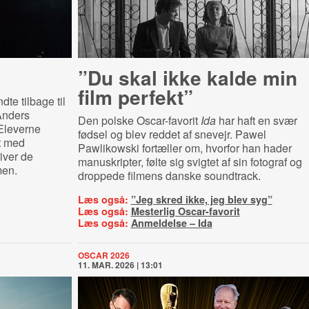
”Du skal ikke kalde min
film perfekt”
dte tilbage til
Anders
Den polske Oscar-favorit
Ida
har haft en svær
 Eleverne
fødsel og blev reddet af snevejr. Pawel
t med
Pawlikowski fortæller om, hvorfor han hader
iver de
manuskripter, følte sig svigtet af sin fotograf og
men.
droppede filmens danske soundtrack.
Læs også:
”Jeg skred ikke, jeg blev syg”
Læs også:
Mesterlig Oscar-favorit
Læs også:
Anmeldelse – Ida
OSCAR 2026
11. MAR. 2026 | 13:01