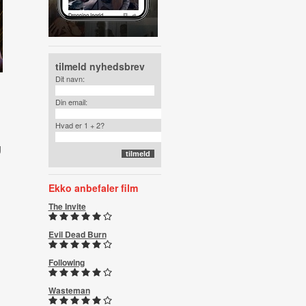
tilmeld nyhedsbrev
Dit navn:
Din email:
Hvad er 1 + 2?
g
Ekko anbefaler film
The Invite
Evil Dead Burn
Following
Wasteman