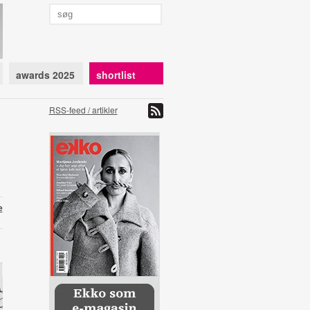
awards 2025
shortlist
RSS-feed / artikler
e