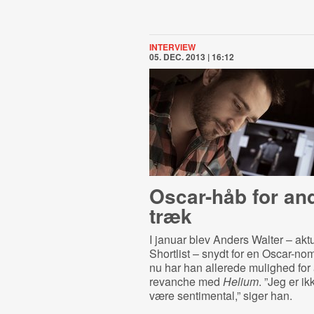
INTERVIEW
05. DEC. 2013 | 16:12
Oscar-håb for and
træk
I januar blev Anders Walter – akt
Shortlist – snydt for en Oscar-no
nu har han allerede mulighed for 
revanche med
Helium
. ”Jeg er ik
være sentimental,” siger han.