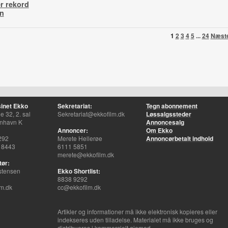
r rekord
n
1
2
3
4
5
...
24
Næst
inet Ekko
Sekretariat:
Tegn abonnement
 32, 2. sal
Sekretariat@ekkofilm.dk
Løssalgssteder
nhavn K
Annoncesalg
Annoncer:
Om Ekko
292
Merete Hellerøe
Annoncørbetalt indhold
 8443
6111 5851
merete@ekkofilm.dk
tør:
stensen
Ekko Shortlist:
8838 9292
m.dk
cc@ekkofilm.dk
Artikler og informationer må ikke elektronisk kopieres eller
indekseres uden tilladelse. Materialet må ikke bruges og
distribueres i kommercielt øjemed.