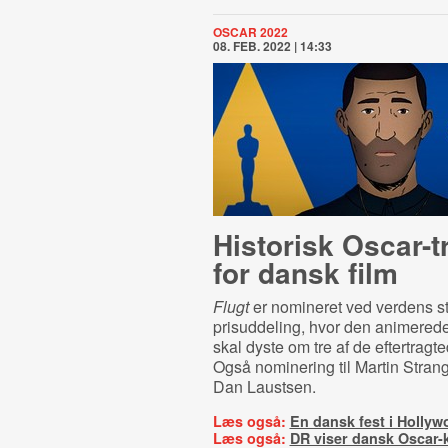
OSCAR 2022
08. FEB. 2022 | 14:33
Historisk Oscar-t
for dansk film
Flugt
er nomineret ved verdens st
prisuddeling, hvor den animered
skal dyste om tre af de eftertragte
Også nominering til Martin Stra
Dan Laustsen.
Læs også:
En dansk fest i Holly
Læs også:
DR viser dansk Oscar-