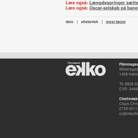
Læs også:
Længdespringer sætte
Læs også:
Oscar-selskab på bane
dato
|
alfabetisk
|
mest læste
Filmmagas
Wildersgade
1408 Købe
Tlf. 8838 9
CVR. 3468
Chefredak
Claus Chri
2729 0011
cc@ekkofil