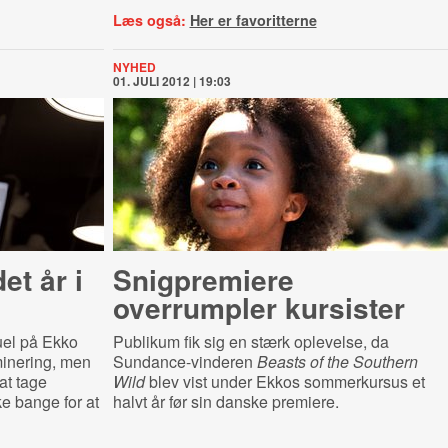
Læs også:
Her er favoritterne
NYHED
01. JULI 2012 | 19:03
et år i
Snigpremiere
overrumpler kursister
uel på Ekko
Publikum fik sig en stærk oplevelse, da
minering, men
Sundance-vinderen
Beasts of the Southern
at tage
Wild
blev vist under Ekkos sommerkursus et
ke bange for at
halvt år før sin danske premiere.