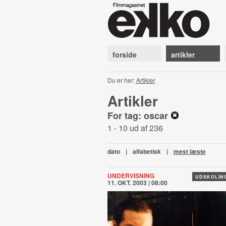
forside
artikler
Du er her:
Artikler
Artikler
For tag: oscar
1 - 10 ud af 236
dato
|
alfabetisk
|
mest læste
UNDERVISNING
UDSKOLING 
11. OKT. 2003 | 08:00