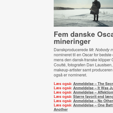
Fem danske Oscar
mi­ne­rin­ger
Danskproducerede
Mr. Nobody 
nomineret til en Oscar for bedste
mens den dansk-franske klipper
Coutté, fot
ografen Dan Laustsen,
makeup-artister samt producere
også
er nomineret.
Læs også:
Anmeldelse – The Secr
Læs også:
Anmeldelse – It Was J
Læs også:
Anmeldelse – Affektio
Læs også:
Større favorit end læn
Læs også:
Anmeldelse – No Other
Læs også:
Anmeldelse – One Battl
Another