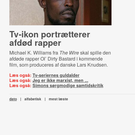
Tv-ikon portrætterer
afdød rapper
Michael K. Williams fra
The Wire
skal spille den
afdøde rapper Ol’ Dirty Bastard i kommende
film, som produceres af danske Lars Knudsen.
Læs også:
Tv-seriernes guldalder
Læs også:
Jeg er ikke marxist, men ...
Læs også:
Simons sørgmodige samtidskritik
dato
|
alfabetisk
|
mest læste