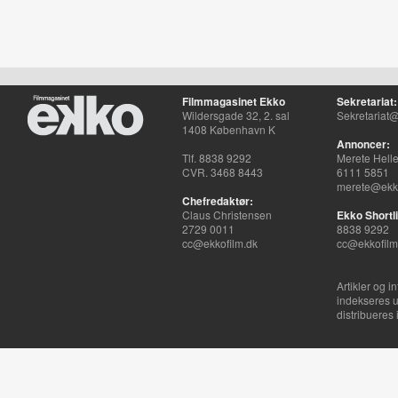
Filmmagasinet Ekko
Sekretariat:
Wildersgade 32, 2. sal
Sekretariat@
1408 København K
Annoncer:
Tlf. 8838 9292
Merete Hell
CVR. 3468 8443
6111 5851
merete@ekko
Chefredaktør:
Claus Christensen
Ekko Shortli
2729 0011
8838 9292
cc@ekkofilm.dk
cc@ekkofilm
Artikler og i
indekseres u
distribueres