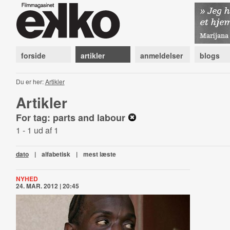
forside
artikler
anmeldelser
blogs
Du er her:
Artikler
Artikler
For tag: parts and labour
1 - 1 ud af 1
dato
|
alfabetisk
|
mest læste
NYHED
24. MAR. 2012 | 20:45