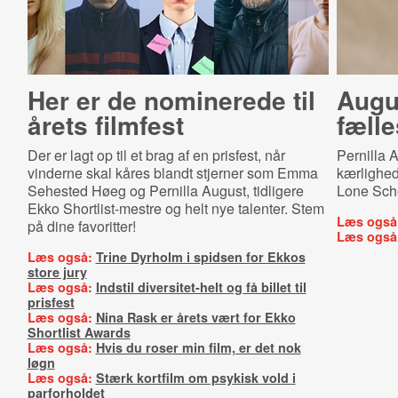
Her er de nominerede til
Augus
årets filmfest
fælle
Der er lagt op til et brag af en prisfest, når
Pernilla 
vinderne skal kåres blandt stjerner som Emma
kærlighed
Sehested Høeg og Pernilla August, tidligere
Lone Sche
Ekko Shortlist-mestre og helt nye talenter. Stem
Læs også
på dine favoritter!
Læs også
Læs også:
Trine Dyrholm i spidsen for Ekkos
store jury
Læs også:
Indstil diversitet-helt og få billet til
prisfest
Læs også:
Nina Rask er årets vært for Ekko
Shortlist Awards
Læs også:
Hvis du roser min film, er det nok
løgn
Læs også:
Stærk kortfilm om psykisk vold i
parforholdet