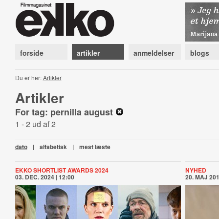
forside
artikler
anmeldelser
blogs
Du er her:
Artikler
Artikler
For tag: pernilla august
1 - 2 ud af 2
dato
|
alfabetisk
|
mest læste
EKKO SHORTLIST AWARDS 2024
NYHED
03. DEC. 2024 | 12:00
20. MAJ 201