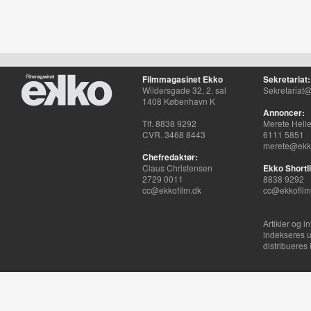
Filmmagasinet Ekko
Sekretariat:
Wildersgade 32, 2. sal
Sekretariat@
1408 København K
Annoncer:
Tlf. 8838 9292
Merete Hell
CVR. 3468 8443
6111 5851
merete@ekko
Chefredaktør:
Claus Christensen
Ekko Shortli
2729 0011
8838 9292
cc@ekkofilm.dk
cc@ekkofilm
Artikler og i
indekseres u
distribueres