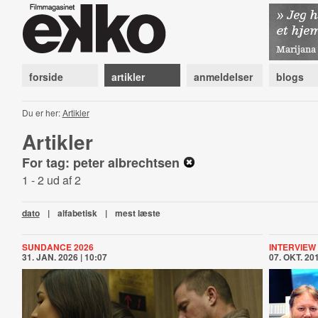
forside
artikler
anmeldelser
blogs
Du er her:
Artikler
Artikler
For tag: peter albrechtsen
1 - 2 ud af 2
dato
|
alfabetisk
|
mest læste
SUNDANCE 2026
INTERVIEW
31. JAN. 2026 | 10:07
07. OKT. 201