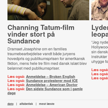
Channing Tatum-film
Lyde
vinder stort på
leop
Sundance
”Jeg nyder
Hollywood
Dramaet
Josephine
om en families
sin dansk
traumebearbejdelse vandt både juryens
instruktø
hovedpris og publikumsprisen for amerikansk
uhygge fo
fiktion, mens hele tre film med dansk islæt blev
belønnet med publikumspriser.
Læs også
Læs også
Læs også:
Anmeldelse – Broken English
Læs også
Læs også:
Sundance protesterer mod ICE
Læs også:
Anmeldelse – American Doctor
Læs også:
Den sidste Sundance som i gamle
dage
dato
|
alfabetisk
|
mest læste