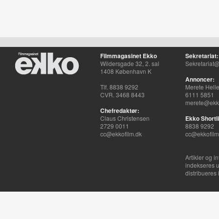
Filmmagasinet Ekko
Sekretariat:
Wildersgade 32, 2. sal
Sekretariat@
1408 København K
Annoncer:
Tlf. 8838 9292
Merete Hell
CVR. 3468 8443
6111 5851
merete@ekko
Chefredaktør:
Claus Christensen
Ekko Shortli
2729 0011
8838 9292
cc@ekkofilm.dk
cc@ekkofilm
Artikler og i
indekseres u
distribueres