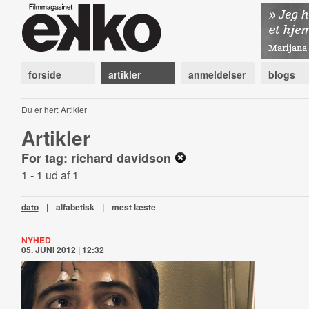
forside
artikler
anmeldelser
blogs
Du er her:
Artikler
Artikler
For tag: richard davidson
1 - 1 ud af 1
dato
|
alfabetisk
|
mest læste
NYHED
05. JUNI 2012 | 12:32