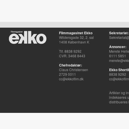
Filmmagasinet Ekko
Sekretariat:
Wildersgade 32, 2. sal
Sekretariat@
1408 København K
Annoncer:
Tlf. 8838 9292
Merete Hell
CVR. 3468 8443
6111 5851
merete@ekko
Chefredaktør:
Claus Christensen
Ekko Shortli
2729 0011
8838 9292
cc@ekkofilm.dk
cc@ekkofilm
Artikler og i
indekseres u
distribueres