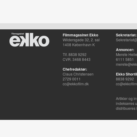
Filmmagasinet Ekko
Sekretariat:
Wildersgade 32, 2. sal
Sekretariat@
1408 København K
Annoncer:
Tlf. 8838 9292
Merete Hell
CVR. 3468 8443
6111 5851
merete@ekko
Chefredaktør:
Claus Christensen
Ekko Shortli
2729 0011
8838 9292
cc@ekkofilm.dk
cc@ekkofilm
Artikler og i
indekseres u
distribueres