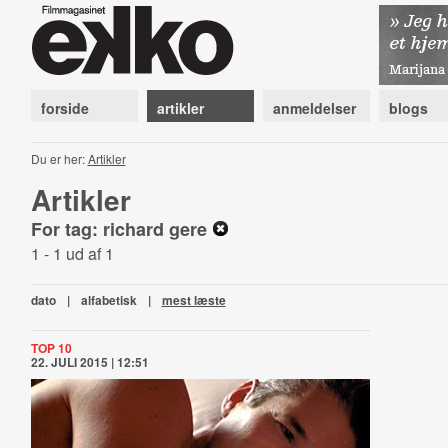
forside
artikler
anmeldelser
blogs
Du er her:
Artikler
Artikler
For tag: richard gere
1 - 1 ud af 1
dato
|
alfabetisk
|
mest læste
TOP 10
22. JULI 2015 | 12:51