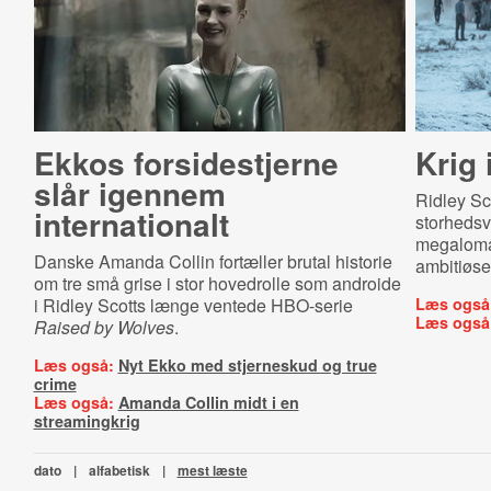
Ekkos forsidestjerne
Krig 
slår igennem
Ridley Sc
internationalt
storhedsv
megaloman
Danske Amanda Collin fortæller brutal historie
ambitiøse 
om tre små grise i stor hovedrolle som androide
i Ridley Scotts længe ventede HBO-serie
Læs også
Læs også
Raised by Wolves
.
Læs også:
Nyt Ekko med stjerneskud og true
crime
Læs også:
Amanda Collin midt i en
streamingkrig
dato
|
alfabetisk
|
mest læste