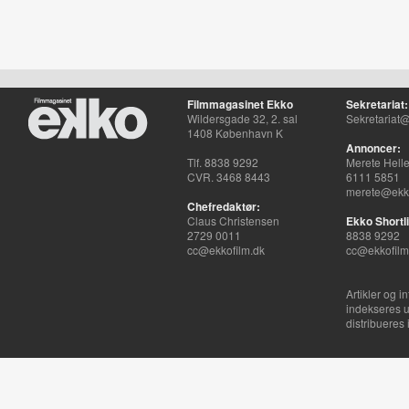
Filmmagasinet Ekko
Sekretariat:
Wildersgade 32, 2. sal
Sekretariat@
1408 København K
Annoncer:
Tlf. 8838 9292
Merete Hell
CVR. 3468 8443
6111 5851
merete@ekko
Chefredaktør:
Claus Christensen
Ekko Shortli
2729 0011
8838 9292
cc@ekkofilm.dk
cc@ekkofilm
Artikler og i
indekseres u
distribueres