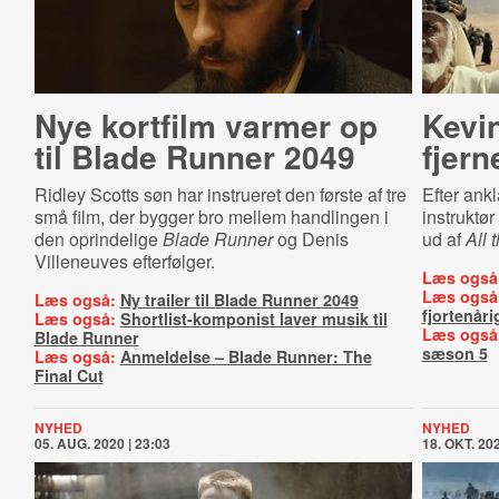
Nye kortfilm varmer op
Kevi
til Blade Runner 2049
fjern
Ridley Scotts søn har instrueret den første af tre
Efter ank
små film, der bygger bro mellem handlingen i
instruktø
den oprindelige
Blade Runner
og Denis
ud af
All 
Villeneuves efterfølger.
Læs også
Læs også
Læs også:
Ny trailer til Blade Runner 2049
fjortenåri
Læs også:
Shortlist-komponist laver musik til
Læs også
Blade Runner
sæson 5
Læs også:
Anmeldelse – Blade Runner: The
Final Cut
NYHED
NYHED
05. AUG. 2020 | 23:03
18. OKT. 202