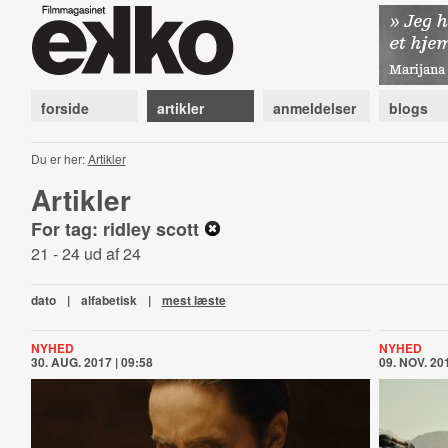
forside
artikler
anmeldelser
blogs
Du er her:
Artikler
Artikler
For tag: ridley scott
21 - 24 ud af 24
dato
|
alfabetisk
|
mest læste
NYHED
NYHED
30. AUG. 2017 | 09:58
09. NOV. 201