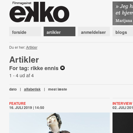
forside
artikler
anmeldelser
blogs
Du er her:
Artikler
Artikler
For tag: rikke ennis
1 - 4 ud af 4
dato
|
alfabetisk
|
mest læste
FEATURE
INTERVIEW
16. JULI 2019 | 14:50
02. JULI 201