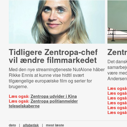
Tidligere Zentropa-chef
Zentr
vil ændre filmmarkedet
Det dansk
samarbejd
Med den nye streamingtjeneste NutAlone håber
være med t
Rikke Ennis at kunne vise hidtil svært
Andersens
tilgængelige europæiske film og serier for
brugerne.
Læs også
Læs også
Læs også:
Zentropa udvider i Kina
Læs også
Læs også:
Zentropa politianmelder
Læs også
teleselskaberne
Læs også
Læs også
dato
|
alfabetisk
|
mest læste