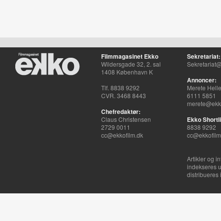
Filmmagasinet Ekko
Sekretariat:
Wildersgade 32, 2. sal
Sekretariat@
1408 København K
Annoncer:
Tlf. 8838 9292
Merete Hell
CVR. 3468 8443
6111 5851
merete@ekko
Chefredaktør:
Claus Christensen
Ekko Shortli
2729 0011
8838 9292
cc@ekkofilm.dk
cc@ekkofilm
Artikler og i
indekseres u
distribueres