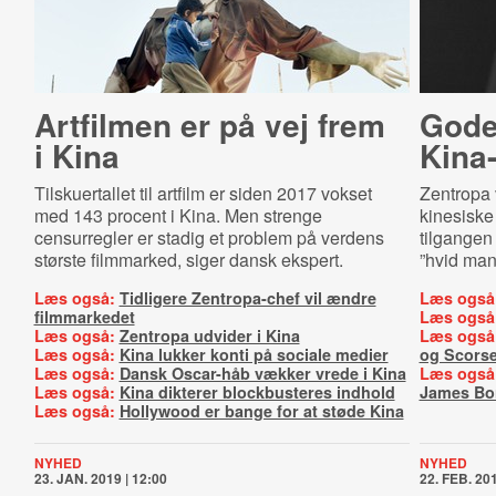
Artfilmen er på vej frem
Gode 
i Kina
Kina
Tilskuertallet til artfilm er siden 2017 vokset
Zentropa 
med 143 procent i Kina. Men strenge
kinesiske
censurregler er stadig et problem
på verdens
tilgangen
største filmmarked
, siger dansk ekspert.
”hvid man
Læs også:
Tidligere Zentropa-chef vil ændre
Læs også
filmmarkedet
Læs også
Læs også:
Zentropa udvider i Kina
Læs også
Læs også:
Kina lukker konti på sociale medier
og Scors
Læs også:
Dansk Oscar-håb vækker vrede i Kina
Læs også
Læs også:
Kina dikterer blockbusteres indhold
James Bo
Læs også:
Hollywood er bange for at støde Kina
NYHED
NYHED
23. JAN. 2019 | 12:00
22. FEB. 201