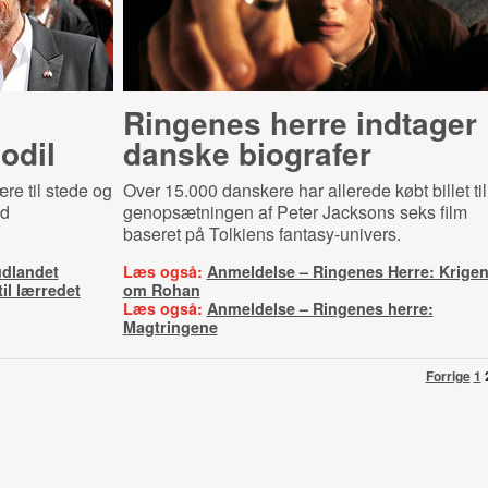
Ringenes herre indtager
odil
danske biografer
re til stede og
Over 15.000 danskere har allerede købt billet til
ed
genopsætningen af Peter Jacksons seks film
baseret på Tolkiens fantasy-univers.
udlandet
Læs også:
Anmeldelse – Ringenes Herre: Krige
til lærredet
om Rohan
Læs også:
Anmeldelse – Ringenes herre:
Magtringene
Forrige
1