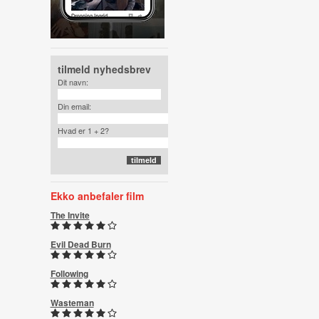
tilmeld nyhedsbrev
Dit navn:
Din email:
Hvad er 1 + 2?
Ekko anbefaler film
The Invite
Evil Dead Burn
Following
Wasteman