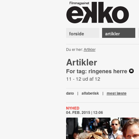
forside
artikler
Du er her:
Artikler
Artikler
For tag: ringenes herre
11 - 12 ud af 12
dato
|
alfabetisk
|
mest læste
NYHED
04. FEB. 2015 | 12:06