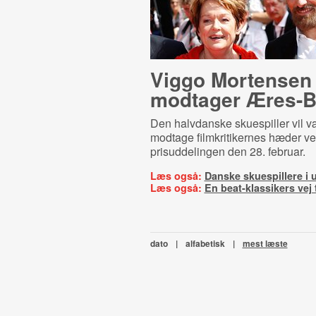
Viggo Mortensen
modtager Æres-B
Den halvdanske skuespiller vil væ
modtage filmkritikernes hæder v
prisuddelingen den 28. februar.
Læs også:
Danske skuespillere i 
Læs også:
En beat-klassikers vej 
dato
|
alfabetisk
|
mest læste