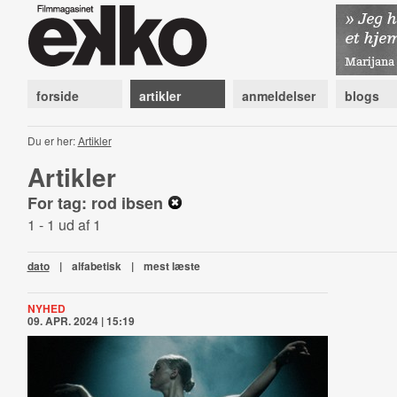
forside
artikler
anmeldelser
blogs
Du er her:
Artikler
Artikler
For tag: rod ibsen
1 - 1 ud af 1
dato
|
alfabetisk
|
mest læste
NYHED
09. APR. 2024 | 15:19