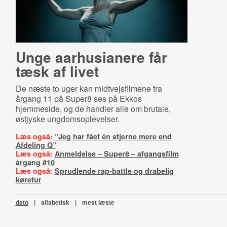
Unge aarhusianere får
tæsk af livet
De næste to uger kan midtvejsfilmene fra
årgang 11 på Super8 ses på Ekkos
hjemmeside, og de handler alle om brutale,
østjyske ungdomsoplevelser.
Læs også:
”Jeg har fået én stjerne mere end
Afdeling Q”
Læs også:
Anmeldelse – Super8 – afgangsfilm
årgang #10
Læs også:
Sprudlende rap-battle og drabelig
køretur
dato
|
alfabetisk
|
mest læste