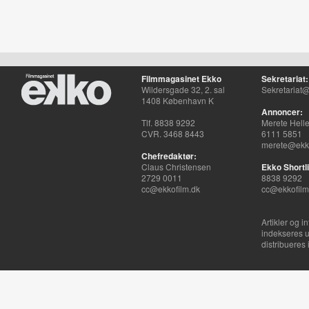
Filmmagasinet Ekko
Sekretariat:
Wildersgade 32, 2. sal
Sekretariat@
1408 København K
Annoncer:
Tlf. 8838 9292
Merete Hell
CVR. 3468 8443
6111 5851
merete@ekko
Chefredaktør:
Claus Christensen
Ekko Shortli
2729 0011
8838 9292
cc@ekkofilm.dk
cc@ekkofilm
Artikler og i
indekseres u
distribueres