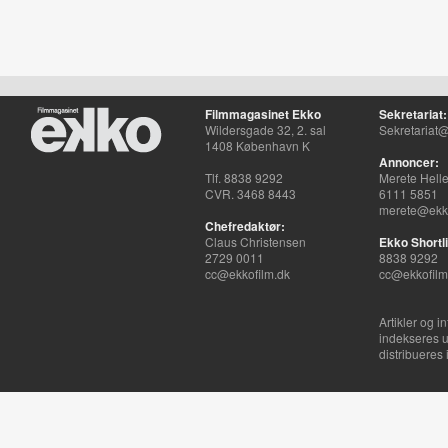
Filmmagasinet Ekko
Sekretariat:
Wildersgade 32, 2. sal
Sekretariat@
1408 København K
Annoncer:
Tlf. 8838 9292
Merete Hell
CVR. 3468 8443
6111 5851
merete@ekko
Chefredaktør:
Claus Christensen
Ekko Shortli
2729 0011
8838 9292
cc@ekkofilm.dk
cc@ekkofilm
Artikler og i
indekseres u
distribueres