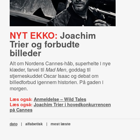
NYT EKKO:
Joachim
Trier og forbudte
billeder
Alt om Nordens Cannes-håb, superhelte i nye
klæder, farvel til
Mad Men
, goddag til
stjerneskuddet Oscar Isaac og debat om
billedforbud igennem historien. På gaden i
morgen.
Læs også:
Anmeldelse – Wild Tales
Læs også:
Joachim Trier i hovedkonkurrencen
på Cannes
dato
|
alfabetisk
|
mest læste