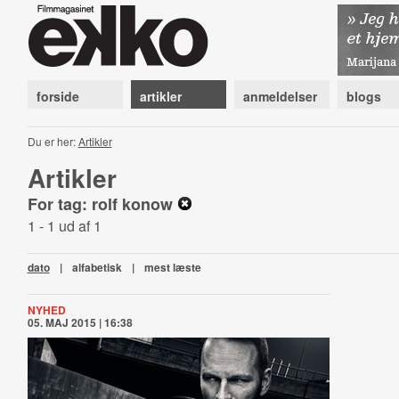
forside
artikler
anmeldelser
blogs
Du er her:
Artikler
Artikler
For tag: rolf konow
1 - 1 ud af 1
dato
|
alfabetisk
|
mest læste
NYHED
05. MAJ 2015 | 16:38