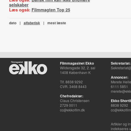
selskaber
Læs også:
Filmmagten Top 25
dato
|
alfabetisk
|
mest læste
Filmmagasinet Ekko
Sekretariat:
Wildersgade 32, 2. sal
Sekretariat@
1408 København K
Annoncer:
Tlf. 8838 9292
Merete Hell
CVR. 3468 8443
6111 5851
merete@ekko
Chefredaktør:
Claus Christensen
Ekko Shortli
2729 0011
8838 9292
cc@ekkofilm.dk
cc@ekkofilm
Artikler og i
indekseres u