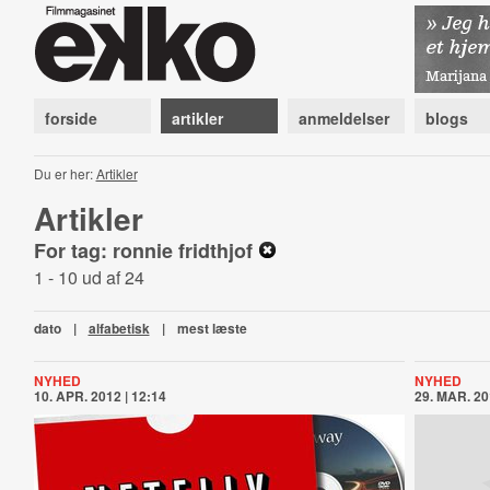
forside
artikler
anmeldelser
blogs
Du er her:
Artikler
Artikler
For tag: ronnie fridthjof
1 - 10 ud af 24
dato
|
alfabetisk
|
mest læste
NYHED
NYHED
10. APR. 2012 | 12:14
29. MAR. 20