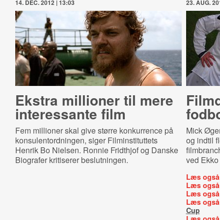
14. DEC. 2012 | 13:03
23. AUG. 20
Ekstra millioner til mere
Film
interessante film
fodbo
Fem millioner skal give større konkurrence på
Mick Øgen
konsulentordningen, siger Filminstituttets
og indtil f
Henrik Bo Nielsen. Ronnie Fridthjof og Danske
filmbranc
Biografer kritiserer beslutningen.
ved Ekko 
Læs også
Læs også
Læs også
Læs også
Cup
Læs også