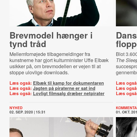
Brevmodel hænger i
Dansk
tynd tråd
flopp
Mellemfornøjede tilbagemeldinger fra
Blot 3.60
kunstnerne har gjort kulturminister Uffe Elbæk
The Slee
usikker på, om brevmodellen er vejen til at
succespro
stoppe ulovlige downloads.
gennembru
Læs også:
Elbæk til kamp for dokumentaren
Læs også
Læs også:
Jagten på piraterne er sat ind
Læs også
Læs også:
Lovligt filmsalg dræber netpirater
Læs også
NYHED
KOMMENTA
02. SEP. 2020 | 15:31
01. OKT. 201