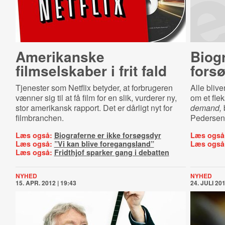
Amerikanske
Biogr
filmselskaber i frit fald
fors
Tjenester som Netflix betyder, at forbrugeren
Alle blive
vænner sig til at få film for en slik, vurderer ny,
om et flek
stor amerikansk rapport. Det er dårligt nyt for
demand,
filmbranchen.
Pedersen 
Læs også:
Biograferne er ikke forsøgsdyr
Læs også
Læs også:
”Vi kan blive foregangsland”
Læs også
Læs også:
Fridthjof sparker gang i debatten
NYHED
NYHED
15. APR. 2012 | 19:43
24. JULI 201