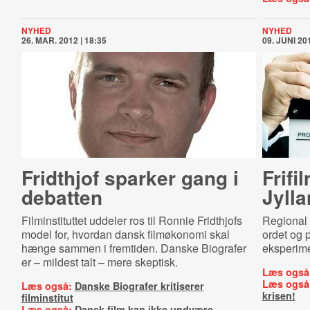
NYHED
NYHED
26. MAR. 2012 | 18:35
09. JUNI 201
Fridthjof sparker gang i
Frifi
debatten
Jyll
Filminstituttet uddeler ros til Ronnie Fridthjofs
Regional 
model for, hvordan dansk filmøkonomi skal
ordet og p
hænge sammen i fremtiden. Danske Biografer
eksperime
er – mildest talt – mere skeptisk.
Læs også
Læs også
Læs også:
Danske Biografer kritiserer
krisen!
filminstitut
Læs også:
Dansk film kan ikke undvære