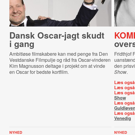
Dansk Oscar-jagt skudt
KOM
i gang
overs
Ambitiøse filmskabere kan med penge fra Den
Fridthjof 
Vestdanske Filmpulje og råd fra Oscar-vinderen
uanstændi
Kim Magnusson deltage i projekt om at vinde
den pris
en Oscar for bedste kortfilm.
Show
.
Læs også
Læs også
Læs også
Show
Læs også
Guldløve
Læs også
Venedig
NYHED
NYHED