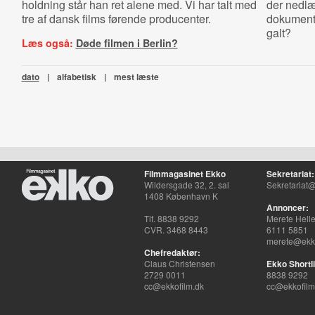
holdning står han ret alene med. Vi har talt med
der nedl
tre af dansk films førende producenter.
dokumenta
galt?
Læs også:
Døde filmen i Berlin?
dato
|
alfabetisk
|
mest læste
Filmmagasinet Ekko
Sekretariat:
Wildersgade 32, 2. sal
Sekretariat@
1408 København K
Annoncer:
Tlf. 8838 9292
Merete Hell
CVR. 3468 8443
6111 5851
merete@ekko
Chefredaktør:
Claus Christensen
Ekko Shortli
2729 0011
8838 9292
cc@ekkofilm.dk
cc@ekkofilm