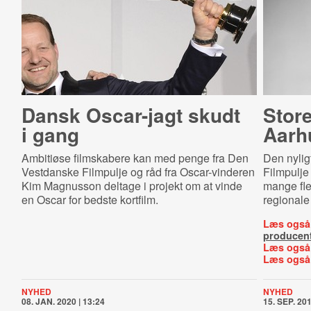
Dansk Oscar-jagt skudt
Stor
i gang
Aarh
Ambitiøse filmskabere kan med penge fra Den
Den nylig
Vestdanske Filmpulje og råd fra Oscar-vinderen
Filmpulje 
Kim Magnusson deltage i projekt om at vinde
mange fle
en Oscar for bedste kortfilm.
regionale 
Læs også
producen
Læs også
Læs også
NYHED
NYHED
08. JAN. 2020 | 13:24
15. SEP. 201