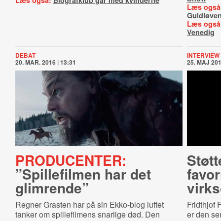
Læs også:
Biografklub går med kvinderne
Læs også
Guldløve
Læs også
Venedig
DEBAT
INTERVIEW
20. MAR. 2016 | 13:31
25. MAJ 201
PRODUCENTER:
Støt
”Spillefilmen har det
favo
glimrende”
virk
Regner Grasten har på sin Ekko-blog luftet
Fridthjof
tanker om spillefilmens snarlige død. Den
er den se