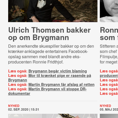
Ulrich Thomsen bakker
Ronni
op om Brygmann
som 
Den anerkendte skuespiller bakker op om den
Stifteren 
krænker-anklagede entertainers Facebook-
som chef 
opslag sammen med blandt andre eks-
Filmpulje
producenten Ronnie Fridthjof.
for meget 
Læs også:
Brygmann begår victim blaming
Læs også
Læs også:
Mor til krænket pige er rasende på
producen
Brygmann
Læs også
Læs også:
Martin Brygmann får afslag af retten
Læs også
Læs også:
Martin Brygmann vil stoppe DR-
Læs også
dokumentar
Læs også
NYHED
NYHED
02. SEP. 2020 | 15:31
05. MAJ 202