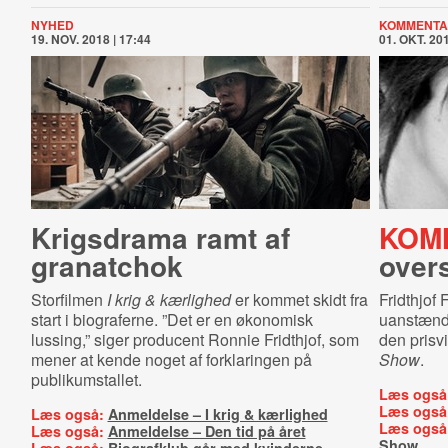
NYHED
KOMMENTA
19. NOV. 2018 | 17:44
01. OKT. 201
Krigsdrama ramt af
KOM
granatchok
overs
Storfilmen
I krig & kærlighed
er kommet skidt fra
Fridthjof 
start i biograferne. ”Det er en økonomisk
uanstændi
lussing,” siger producent Ronnie Fridthjof, som
den pris
mener at kende noget af forklaringen på
Show
.
publikumstallet.
Læs også
Læs også
Læs også:
Anmeldelse – I krig & kærlighed
Læs også
Læs også:
Anmeldelse – Den tid på året
Show