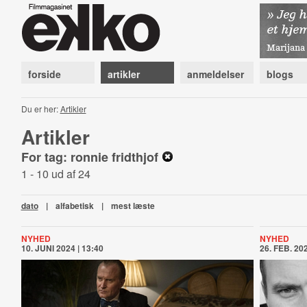
forside
artikler
anmeldelser
blogs
Du er her:
Artikler
Artikler
For tag: ronnie fridthjof
1 - 10 ud af 24
dato
|
alfabetisk
|
mest læste
NYHED
NYHED
10. JUNI 2024 | 13:40
26. FEB. 202