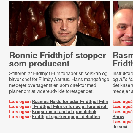
Ronnie Fridthjof stopper
Rasm
som producent
Fridt
Stifteren af Fridthjof Film forlader sit selskab og
Instruktø
bliver chef for Filmby Aarhus. Hans mangeårige
og
Alle fo
medejer overtager titlen som direktør med
det krise
planer om at videreudvikle foretagendet.
medejer a
Læs også:
Rasmus Heide forlader Fridthjof Film
Læs også
Læs også:
”Fridthjof Film er for evigt forandret”
Læs også
Læs også:
Krigsdrama ramt af granatchok
Læs også
Læs også:
Fridthjof sparker gang i debatten
Show
Læs også
de små”