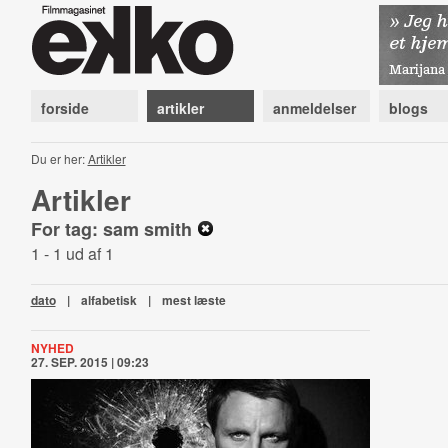
forside
artikler
anmeldelser
blogs
Du er her:
Artikler
Artikler
For tag: sam smith
1 - 1 ud af 1
dato
|
alfabetisk
|
mest læste
NYHED
27. SEP. 2015 | 09:23