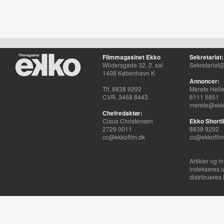
Filmmagasinet Ekko
Sekretariat:
Wildersgade 32, 2. sal
Sekretariat@
1408 København K
Annoncer:
Tlf. 8838 9292
Merete Hell
CVR. 3468 8443
6111 5851
merete@ekko
Chefredaktør:
Claus Christensen
Ekko Shortli
2729 0011
8838 9292
cc@ekkofilm.dk
cc@ekkofilm
Artikler og i
indekseres u
distribueres