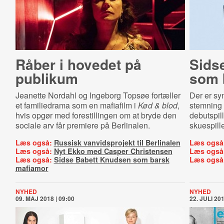
Råber i hovedet på
Sids
publikum
som 
Jeanette Nordahl og Ingeborg Topsøe fortæller
Der er sy
et familiedrama som en mafiafilm i
Kød & blod
,
stemning v
hvis opgør med forestillingen om at bryde den
debutspil
sociale arv får premiere på Berlinalen.
skuespill
Læs også:
Russisk vanvidsprojekt til Berlinalen
Læs også
Læs også:
Nyt Ekko med Casper Christensen
Læs også
Læs også:
Sidse Babett Knudsen som barsk
Læs også
mafiamor
NYHED
NYHED
09. MAJ 2018 | 09:00
22. JULI 201