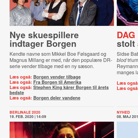
Nye skuespillere
DAG 
indtager Borgen
stolt
Kendte navne som Mikkel Boe Følsgaard og
Sidse Ba
Magnus Millang er med, når den populære DR-
blod
trium
serie vender tilbage med en ny sæson.
Reyman
manges l
Læs også:
Borgen vender tilbage
Læs også:
Fra Borgen til Amerika
Læs også
Læs også:
Stephen King kårer Borgen til årets
Læs også
bedste
Læs også:
Borgen deler vandene
BERLINALE 2020
NYHED
19. FEB. 2020 | 14:09
08. MAJ 201