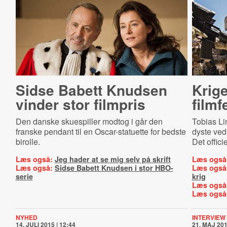
Sidse Babett Knudsen
Krige
vinder stor filmpris
filmf
Den danske skuespiller modtog i går den
Tobias Li
franske pendant til en Oscar-statuette for bedste
dyste ved 
birolle.
Det offici
Læs også:
Jeg hader at se mig selv på skrift
Læs også
Læs også:
Sidse Babett Knudsen i stor HBO-
Læs også
serie
krig
Læs også
Læs også
NYHED
INTERVIEW
14. JULI 2015 | 12:44
21. MAJ 201