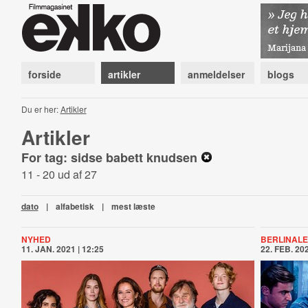
forside
artikler
anmeldelser
blogs
Du er her:
Artikler
Artikler
For tag: sidse babett knudsen
11 - 20 ud af 27
dato
|
alfabetisk
|
mest læste
NYHED
BERLINALE
11. JAN. 2021 | 12:25
22. FEB. 202