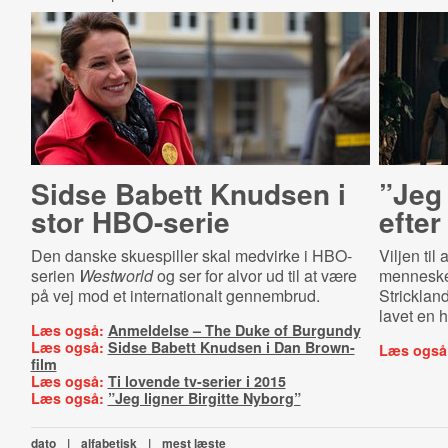
Sidse Babett Knudsen i
”Jeg 
stor HBO-serie
efte
Den danske skuespiller skal medvirke i HBO-
Viljen til
serien
Westworld
og ser for alvor ud til at være
menneskel
på vej mod et internationalt gennembrud.
Stricklan
lavet en h
Læs også:
Anmeldelse – The Duke of Burgundy
Læs også:
Sidse Babett Knudsen i Dan Brown-
Læs også
film
Læs også:
Ti lovende tv-serier i 2015
Læs også:
”Jeg ligner Birgitte Nyborg”
dato
|
alfabetisk
|
mest læste