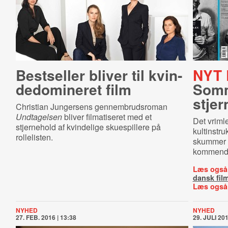
Bestseller bliver til kvin­
NYT 
de­do­mi­ne­ret film
Som
stjer
Christian Jungersens gennembrudsroman
Undtagelsen
bliver filmatiseret med et
Det vriml
stjernehold af kvindelige skuespillere på
kultinstr
rollelisten.
skummer f
kommende 
Læs også
dansk fil
Læs også
NYHED
NYHED
27. FEB. 2016 | 13:38
29. JULI 201