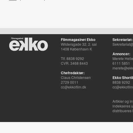
Filmmagasinet Ekko
Sekretariat:
Wildersgade 32, 2. sal
Sekretariat@
1408 København K
Annoncer:
Tlf. 8838 9292
Merete Hell
CVR. 3468 8443
6111 5851
merete@ekko
Chefredaktør:
Claus Christensen
Ekko Shortli
2729 0011
8838 9292
cc@ekkofilm.dk
cc@ekkofilm
Artikler og i
indekseres u
distribueres