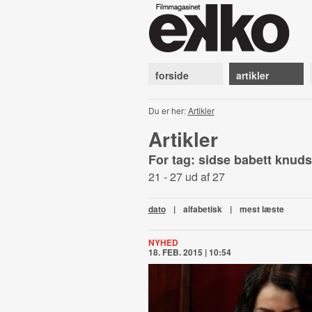
forside
artikler
Du er her:
Artikler
Artikler
For tag: sidse babett knud
21 - 27 ud af 27
dato
|
alfabetisk
|
mest læste
NYHED
18. FEB. 2015 | 10:54