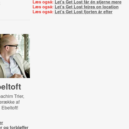
Læs også:
Let’s Get Lost får én stjerne mere
t
Læs også:
Let’s Get Lost fejres on location
Læs også:
Let’s Get Lost fjorten år efter
eltoft
oachim Trier,
lerække af
Ebeltoft!
er
 og forbløffer