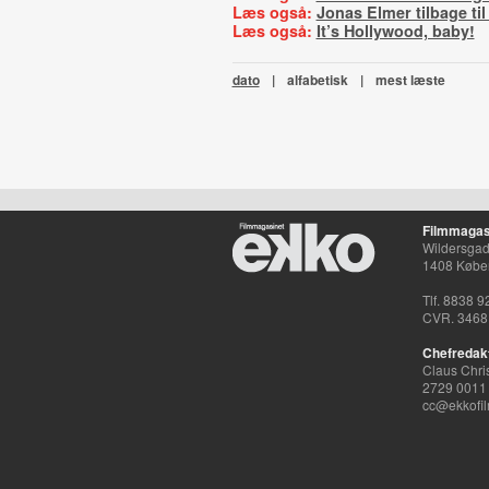
Læs også:
Jonas Elmer tilbage ti
Læs også:
It’s Hollywood, baby!
dato
|
alfabetisk
|
mest læste
Filmmagas
Wildersgade
1408 Købe
Tlf. 8838 9
CVR. 3468
Chefredak
Claus Chri
2729 0011
cc@ekkofil