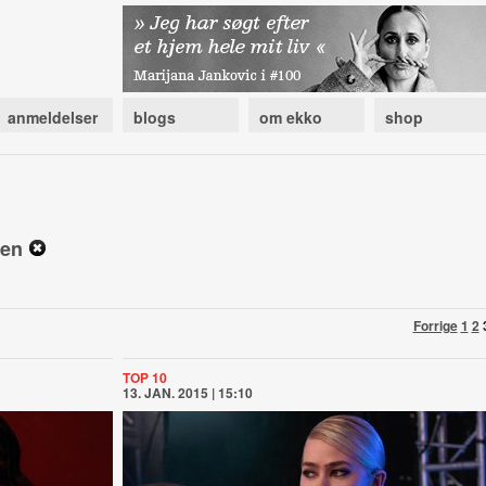
anmeldelser
blogs
om ekko
shop
sen
Forrige
1
2
TOP 10
13. JAN. 2015 | 15:10