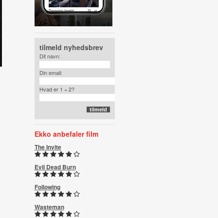
tilmeld nyhedsbrev
Dit navn:
Din email:
Hvad er 1 + 2?
Ekko anbefaler film
The Invite
Evil Dead Burn
Following
Wasteman