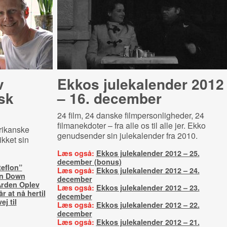
v
Ekkos julekalender 2012
sk
– 16. december
24 film, 24 danske filmpersonligheder, 24
filmanekdoter – fra alle os til alle jer. Ekko
rikanske
genudsender sin julekalender fra 2010.
ikket sin
Læs også:
Ekkos julekalender 2012 – 25.
december (bonus)
teflon”
Læs også:
Ekkos julekalender 2012 – 24.
an Down
december
Arden Oplev
Læs også:
Ekkos julekalender 2012 – 23.
r at nå hertil
december
ej til
Læs også:
Ekkos julekalender 2012 – 22.
december
Læs også:
Ekkos julekalender 2012 – 21.