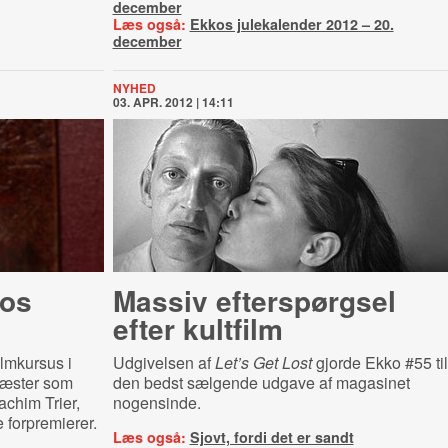
december
Læs også:
Ekkos julekalender 2012 – 20.
december
NYHED
03. APR. 2012 | 14:11
kos
Massiv efterspørgsel
efter kultfilm
ilmkursus i
Udgivelsen af
Let’s Get Lost
gjorde Ekko #55 til
gæster som
den bedst sælgende udgave af magasinet
achim Trier,
nogensinde.
 forpremierer.
Læs også:
Sjovt, fordi det er sandt