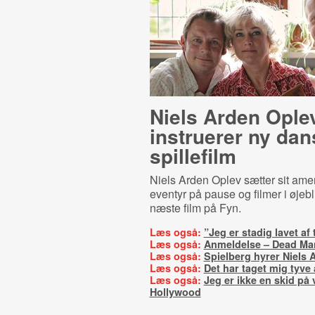
Niels Arden Ople
instruerer ny dan
spillefilm
Niels Arden Oplev sætter sit ame
eventyr på pause og filmer i øjebl
næste film på Fyn.
Læs også:
”Jeg er stadig lavet af 
Læs også:
Anmeldelse – Dead M
Læs også:
Spielberg hyrer Niels 
Læs også:
Det har taget mig tyve å
Læs også:
Jeg er ikke en skid på v
Hollywood