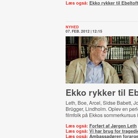
Læs også:
Ekko rykker til Ebeltof
NYHED
07. FEB. 2012 | 12:15
Ekko rykker til Eb
Leth, Boe, Arcel, Sidse Babett, J
Brügger, Lindholm. Oplev en per
filmfolk på Ekkos sommerkursus i 
Læs også:
Forført af Jørgen Leth
Læs også:
Vi har brug for tragedi
Læs også:
Ambassadøren forarger