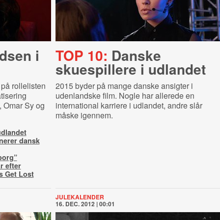
dsen i
TOP 10:
Danske
skuespillere i udlandet
på rollelisten
2015 byder på mange danske ansigter i
tisering
udenlandske film. Nogle har allerede en
 Omar Sy og
international karriere i udlandet, andre slår
måske igennem.
udlandet
inerer dansk
yborg”
r efter
s Get Lost
JULEKALENDER
16. DEC. 2012 | 00:01