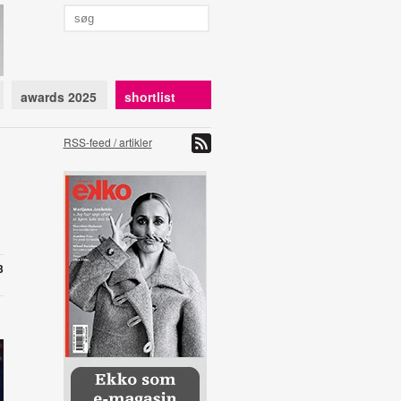
awards 2025
shortlist
RSS-feed / artikler
3