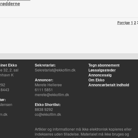
l rødderne
Forrige
1
2
inet Ekko
Sekretariat:
Tegn abonnement
 32, 2. sal
Sekretariat@ekkofilm.dk
Løssalgssteder
nhavn K
Annoncesalg
Annoncer:
Om Ekko
292
Merete Hellerøe
Annoncørbetalt indhold
 8443
6111 5851
merete@ekkofilm.dk
tør:
stensen
Ekko Shortlist:
8838 9292
m.dk
cc@ekkofilm.dk
Artikler og informationer må ikke elektronisk kopieres eller
indekseres uden tilladelse. Materialet må ikke bruges og