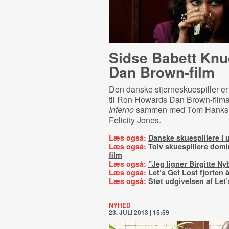
Sidse Babett Knu
Dan Brown-film
Den danske stjerneskuespiller er 
til Ron Howards Dan Brown-filma
Inferno
sammen med Tom Hanks,
Felicity Jones.
Læs også:
Danske skuespillere i 
Læs også:
Tolv skuespillere dom
film
Læs også:
”Jeg ligner Birgitte N
Læs også:
Let’s Get Lost fjorten å
Læs også:
Støt udgivelsen af Let’
NYHED
23. JULI 2013 | 15:59