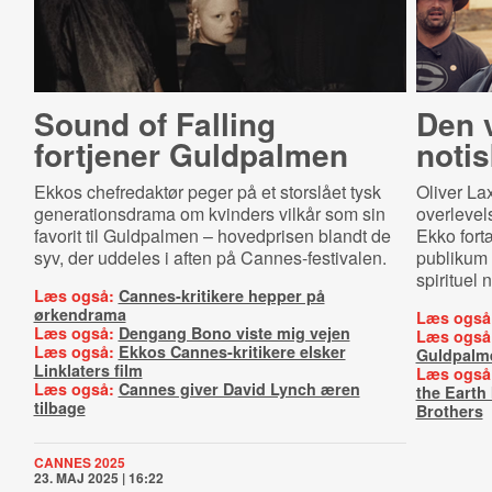
Sound of Falling
Den v
fortjener Guldpalmen
no­ti
Ekkos chefredaktør peger på et storslået tysk
Oliver L
generationsdrama om kvinders vilkår som sin
overlevel
favorit til Guldpalmen – hovedprisen blandt de
Ekko fortæ
syv, der uddeles i aften på Cannes-festivalen.
publikum 
spirituel 
Læs også:
Cannes-kritikere hepper på
ørkendrama
Læs også
Læs også:
Dengang Bono viste mig vejen
Læs også
Læs også:
Ekkos Cannes-kritikere elsker
Guldpalm
Linklaters film
Læs også
Læs også:
Cannes giver David Lynch æren
the Earth
tilbage
Brothers
CANNES 2025
23. MAJ 2025 | 16:22