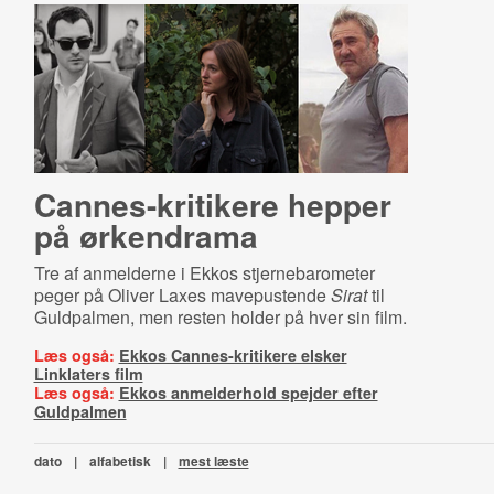
Can­nes-​kri­ti­ke­re hepper
på ørkendrama
Tre af anmelderne i Ekkos stjernebarometer
peger på Oliver Laxes mavepustende
Sirat
til
Guldpalmen, men resten holder på hver sin film.
Læs også:
Ekkos Cannes-kritikere elsker
Linklaters film
Læs også:
Ekkos anmelderhold spejder efter
Guldpalmen
dato
|
alfabetisk
|
mest læste