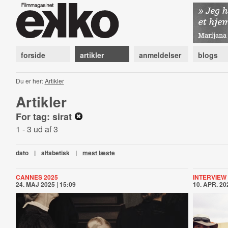
forside
artikler
anmeldelser
blogs
Du er her:
Artikler
Artikler
For tag: sirat
1 - 3 ud af 3
dato
|
alfabetisk
|
mest læste
CANNES 2025
INTERVIEW
24. MAJ 2025 | 15:09
10. APR. 202