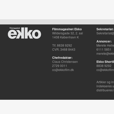
Filmmagasinet Ekko
Sekretariat:
Wildersgade 32, 2. sal
Sekretariat@
1408 København K
Annoncer:
Tlf. 8838 9292
Merete Hell
CVR. 3468 8443
6111 5851
merete@ekko
Chefredaktør:
Claus Christensen
Ekko Shortli
2729 0011
8838 9292
cc@ekkofilm.dk
cc@ekkofilm
Artikler og i
indekseres u
distribueres