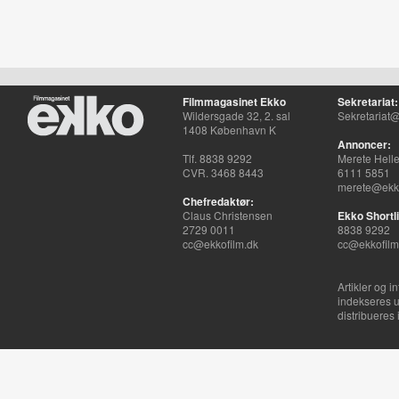
Filmmagasinet Ekko
Sekretariat:
Wildersgade 32, 2. sal
Sekretariat@
1408 København K
Annoncer:
Tlf. 8838 9292
Merete Hell
CVR. 3468 8443
6111 5851
merete@ekko
Chefredaktør:
Claus Christensen
Ekko Shortli
2729 0011
8838 9292
cc@ekkofilm.dk
cc@ekkofilm
Artikler og i
indekseres u
distribueres