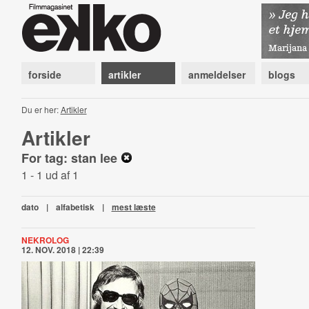
forside
artikler
anmeldelser
blogs
Du er her:
Artikler
Artikler
For tag: stan lee
1 - 1 ud af 1
dato
|
alfabetisk
|
mest læste
NEKROLOG
12. NOV. 2018 | 22:39