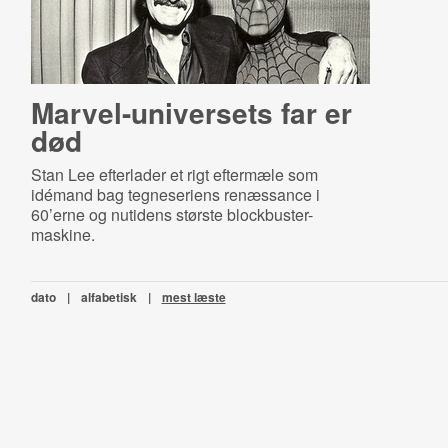
Mar­vel-​uni­ver­sets far er
død
Stan Lee efterlader et rigt eftermæle som
idémand bag tegneseriens renæssance i
60’erne og nutidens største blockbuster-
maskine.
dato
|
alfabetisk
|
mest læste