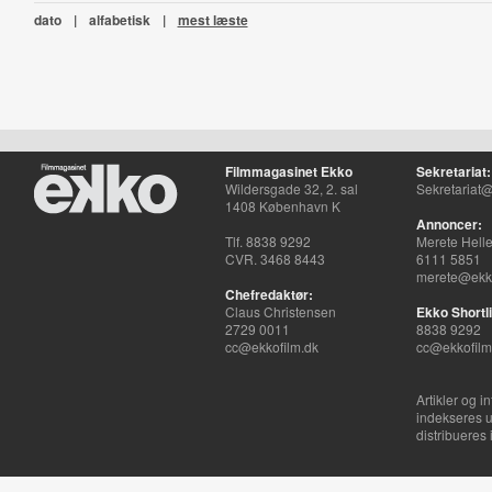
dato
|
alfabetisk
|
mest læste
Filmmagasinet Ekko
Sekretariat:
Wildersgade 32, 2. sal
Sekretariat@
1408 København K
Annoncer:
Tlf. 8838 9292
Merete Hell
CVR. 3468 8443
6111 5851
merete@ekko
Chefredaktør:
Claus Christensen
Ekko Shortli
2729 0011
8838 9292
cc@ekkofilm.dk
cc@ekkofilm
Artikler og i
indekseres u
distribueres