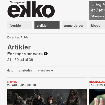
forside
artikler
anmeldelser
blogs
Du er her:
Artikler
Artikler
For tag: star wars
21 - 30 ud af 38
dato
|
alfabetisk
|
mest læste
NYHED
NEKROLOG
28. AUG. 2015 | 09:38
07. SEP. 201