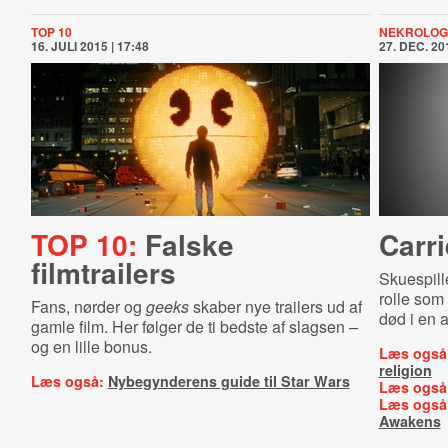
TOP 10
NEKROLOG
16. JULI 2015 | 17:48
27. DEC. 201
TOP 10:
Falske
Carri
filmtrailers
Skuespille
rolle som
Fans, nørder og
geeks
skaber nye trailers ud af
død i en a
gamle film. Her følger de ti bedste af slagsen –
og en lille bonus.
Læs også
religion
Læs også:
Nybegynderens guide til Star Wars
Læs også
Læs også
Awakens