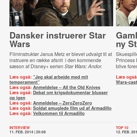
Dansker instruerer Star
Gamle
Wars
ny St
Filminstruktør Janus Metz er blevet udvalgt til at
Skuespill
instruere en række afsnit i den kommende
Princess 
sæson af Disney+ serien
Star Wars: Andor.
blive fore
Læs også:
”Jeg skal arbejde med mit
Læs også
temperament”
Wars-cast
Læs også:
Anmeldelse – All the Old Knives
Læs også:
Debat om krigsdokumentar blusser
op igen
Læs også:
Anmeldelse – ZeroZeroZero
Læs også:
Soldat smuglede film ud af Armadillo
Læs også:
Velkommen til Armadillo
INTERVIEW
TOP 10
11. FEB. 2014 | 20:06
12. FEB. 201