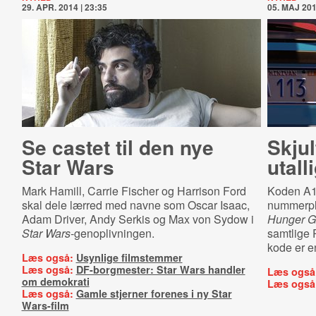
29. APR. 2014 | 23:35
05. MAJ 201
Se castet til den nye
Skjul
Star Wars
utall
Mark Hamill, Carrie Fischer og Harrison Ford
Koden A1
skal dele lærred med navne som Oscar Isaac,
nummerpl
Adam Driver, Andy Serkis og Max von Sydow i
Hunger G
Star Wars
-genoplivningen.
samtlige 
kode er en
Læs også:
Usynlige filmstemmer
Læs også:
DF-borgmester: Star Wars handler
Læs også
om demokrati
Læs også
Læs også:
Gamle stjerner forenes i ny Star
Wars-film