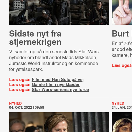
Sidste nyt fra
Burt
stjernekrigen
En af 70’
er død ef
Vi samler op på den seneste tids Star Wars-
karriere, 
nyheder om blandt andet Mads Mikkelsen,
Jurassic World-instruktør og en kommende
Læs også
forlystelsespark.
Læs også:
Film med Han Solo på vej
Læs også:
Gamle film i nye klæder
Læs også:
Star Wars-seriens nye force
NYHED
NYHED
04. OKT. 2022 | 09:58
24. JAN. 201