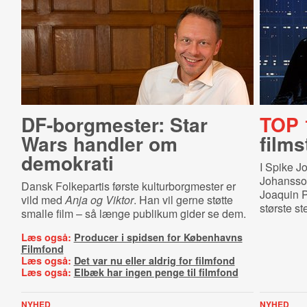
DF-borgmester: Star
TOP 
Wars handler om
film
demokrati
I Spike J
Johansson
Dansk Folkepartis første kulturborgmester er
Joaquin Ph
vild med
Anja og Viktor
. Han vil gerne støtte
største st
smalle film – så længe publikum gider se dem.
Læs også:
Producer i spidsen for Københavns
Filmfond
Læs også:
Det var nu eller aldrig for filmfond
Læs også:
Elbæk har ingen penge til filmfond
NYHED
NYHED