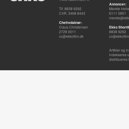
Annoncer:
Tlf. 8838 9292
Merete Hell
CVR. 3468 8443
6111 5851
merete@ekko
Chefredaktør:
Claus Christensen
Ekko Shortli
2729 0011
8838 9292
cc@ekkofilm.dk
cc@ekkofilm
Artikler og i
indekseres u
distribueres