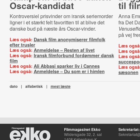
Oscar-kandidat
til f
Kontroversiel prisvinder om iransk seriemorder
Anna Emma
ligner i et stærkt felt favoritten til at blive det
fra Det Da
danske bud på næste års Oscar-vinder.
Venuseff
på vej fre
Læs også:
Dansk film anonymiserer filmfolk
efter trusler
Læs også
Læs også:
Anmeldelse – Resten af livet
Læs også
Læs også:
Iransk filmforbund fordømmer dansk
Læs også
film
succespo
Læs også:
Ali Abbasi sparker liv i Cannes
Læs også
Læs også:
Anmeldelse – Du som er i himlen
sæsonen
dato
|
alfabetisk
|
mest læste
Filmmagasinet Ekko
Sekretariat:
Wildersgade 32, 2. sal
Sekretariat@
1408 København K