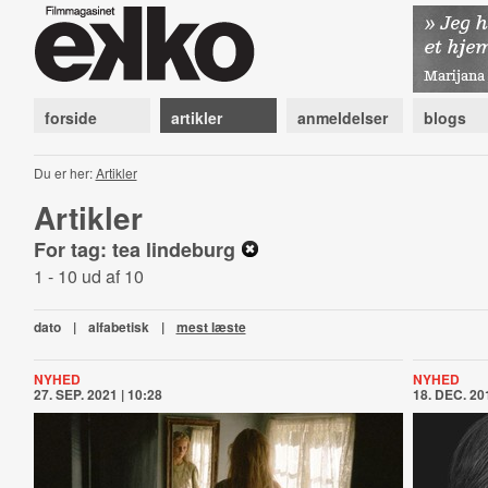
forside
artikler
anmeldelser
blogs
Du er her:
Artikler
Artikler
For tag: tea lindeburg
1 - 10 ud af 10
dato
|
alfabetisk
|
mest læste
NYHED
NYHED
27. SEP. 2021 | 10:28
18. DEC. 201