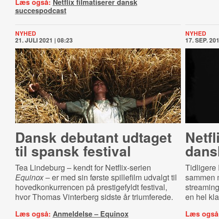
Læs også:
Netflix filmatiserer dansk
succespodcast
NYHED
NYHED
21. JULI 2021 | 08:23
17. SEP. 201
Dansk debutant udtaget
Netfl
til spansk festival
dans
Tea Lindeburg – kendt for Netflix-serien
Tidligere
Equinox
– er med sin første spillefilm udvalgt til
sammen m
hovedkonkurrencen på prestigefyldt festival,
streaming
hvor Thomas Vinterberg sidste år triumferede.
en hel kla
Læs også:
Anmeldelse – Equinox
Læs også