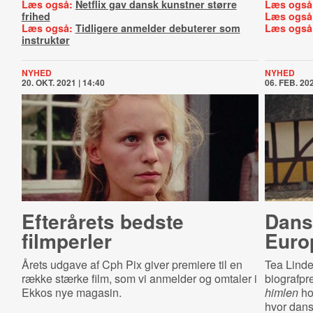
Læs også:
Netflix gav dansk kunstner større
Læs også
frihed
Læs også
Læs også:
Tidligere anmelder debuterer som
Læs også
instruktør
NYHED
NYHED
20. OKT. 2021 | 14:40
06. FEB. 202
Efterårets bedste
Dansk
filmperler
Europ
Årets udgave af Cph Pix giver premiere til en
Tea Linde
række stærke film, som vi anmelder og omtaler i
biografpr
Ekkos nye magasin.
himlen
ho
hvor dansk