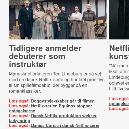
Tidligere anmelder
Netfl
debuterer som
kunst
instruktør
”Når man l
ikke, om m
Manuskriptforfatteren Tea Lindeburg er på vej
Lindebur
med en dansk Netflix-serie og har fået grønt lys
oplevet en
til sin spillefilmdebut, der bygger på en
i tilblivel
romanklassiker.
Læs også
Læs også:
Doggystyle-skaber går til filmen
optagelse
Læs også:
Netflix-serien Equinox stopper
Læs også
optagelserne
Læs også:
Dansk Netflix-produktion vækker
bekymring
Læs også:
Danica Curcic i dansk Netflix-serie