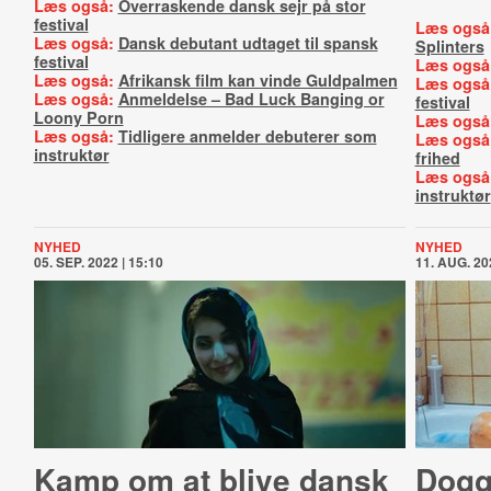
Læs også:
Overraskende dansk sejr på stor
festival
Læs også
Læs også:
Dansk debutant udtaget til spansk
Splinters
festival
Læs også
Læs også:
Afrikansk film kan vinde Guldpalmen
Læs også
Læs også:
Anmeldelse – Bad Luck Banging or
festival
Loony Porn
Læs også
Læs også:
Tidligere anmelder debuterer som
Læs også
instruktør
frihed
Læs også
instruktør
NYHED
NYHED
05. SEP. 2022 | 15:10
11. AUG. 20
Kamp om at blive dansk
Dog­g