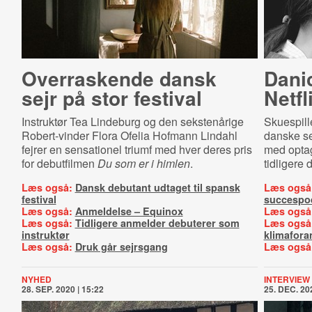
Overraskende dansk
Dani
sejr på stor festival
Netfl
Instruktør Tea Lindeburg og den sekstenårige
Skuespill
Robert-vinder Flora Ofelia Hofmann Lindahl
danske s
fejrer en sensationel triumf med hver deres pris
med optag
for debutfilmen
Du som er i himlen
.
tidligere
Læs også:
Dansk debutant udtaget til spansk
Læs også
festival
succespo
Læs også:
Anmeldelse – Equinox
Læs også
Læs også:
Tidligere anmelder debuterer som
Læs også
instruktør
klimafora
Læs også:
Druk går sejrsgang
Læs også
NYHED
INTERVIEW
28. SEP. 2020 | 15:22
25. DEC. 202