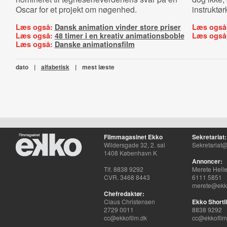
Oscar for et projekt om nøgenhed.
instruktør
Læs også:
Dansk animation vinder store priser
Læs også
Læs også:
48 timer i en kreativ animationsboble
Læs også
Læs også:
Danske animationsfilm
dato
|
alfabetisk
|
mest læste
Filmmagasinet Ekko
Sekretariat:
Wildersgade 32, 2. sal
Sekretariat@
1408 København K
Annoncer:
Tlf. 8838 9292
Merete Hell
CVR. 3468 8443
6111 5851
merete@ekko
Chefredaktør:
Claus Christensen
Ekko Shortli
2729 0011
8838 9292
cc@ekkofilm.dk
cc@ekkofilm