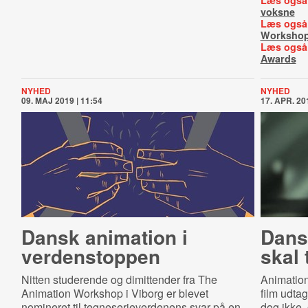
Læs også
voksne
Læs også
Workshop
Læs også
Awards
NYHED
NYHED
09. MAJ 2019 | 11:54
17. APR. 201
Dansk animation i
Dans
verdenstoppen
skal 
Nitten studerende og dimittender fra The
Animations
Animation Workshop i Viborg er blevet
film udtag
nomineret til tegneserieverdenens svar på en
dog ikke, 