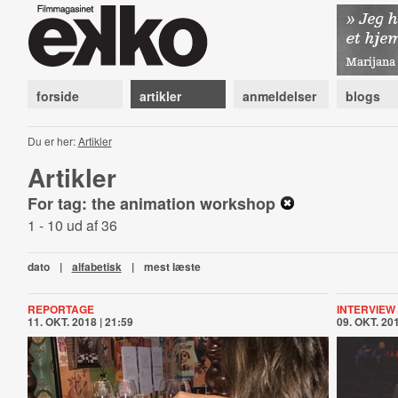
forside
artikler
anmeldelser
blogs
Du er her:
Artikler
Artikler
For tag: the animation workshop
1 - 10 ud af 36
dato
|
alfabetisk
|
mest læste
REPORTAGE
INTERVIEW
11. OKT. 2018 | 21:59
09. OKT. 201