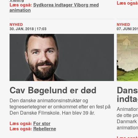
Læs også
Læs også:
Sydkorea indtager Viborg med
animation
NYHED
NYHED
30. JAN. 2018 | 17:03
07. JUNI 201
Cav Bøgelund er død
Dans
indt
Den danske animationsinstruktør og
tegneserietegner er omkommet efter en fest på
Animations
Den Danske Filmskole. Han blev 39 år.
de otte pr
Danmark 
Læs også:
For stor
animations
Læs også:
Rebellerne