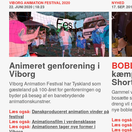
VIBORG ANIMATION FESTIVAL 2020
NYHED
22. JUNI 2020 | 18:23
17. SEP. 201
Animeret genforening i
BOB
Viborg
kæmp
Short
Viborg Animation Festival har Tyskland som
gæsteland på 100-året for genforeningen og
Gammel vik
byder på besøg af en banebrydende
bosætte s
animationskunstner.
dreng vil 
nye boble
Læs også:
Danskproduceret animation vinder på
festival
Læs også
Læs også:
Animationsfilm i verdensklasse
Læs også
Læs også:
Animationen tager nye former i
Læs også
Viborg