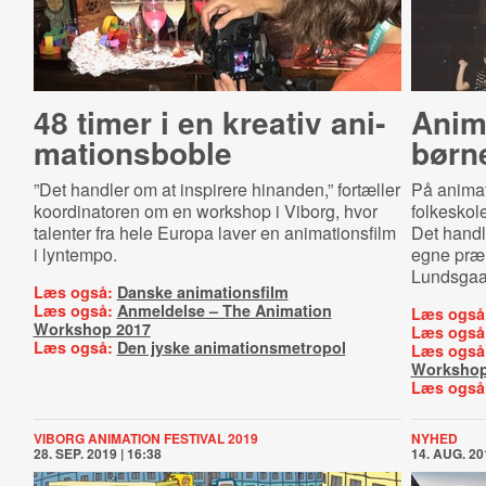
48 timer i en kreativ ani­
Anima
ma­tions­bob­le
børn
”Det handler om at inspirere hinanden,” fortæller
På animat
koordinatoren om en workshop i Viborg, hvor
folkeskol
talenter fra hele Europa laver en animationsfilm
Det handl
i lyntempo.
egne præm
Lundsgaa
Læs også:
Danske animationsfilm
Læs også:
Anmeldelse – The Animation
Læs også
Workshop 2017
Læs også
Læs også:
Den jyske animationsmetropol
Læs også
Workshop
Læs også
VIBORG ANIMATION FESTIVAL 2019
NYHED
28. SEP. 2019 | 16:38
14. AUG. 20