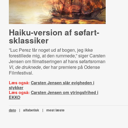
Haiku-version af sø­fart­
s­klas­si­ker
”Luc Perez får noget ud af bogen, jeg ikke
forestillede mig, at den rummede,” siger Carsten
Jensen om filmatiseringen af hans søfartsroman
Vi, de druknede
, der har premiere på Odense
Filmfestival.
Læs også:
Carsten Jensen slår evigheden i
stykker
Læs også:
Carsten Jensen om ytringsfrihed i
EKKO
dato
|
alfabetisk
|
mest læste