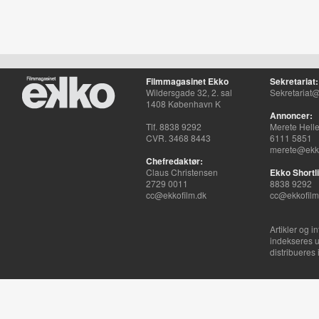
Filmmagasinet Ekko
Sekretariat:
Wildersgade 32, 2. sal
Sekretariat@
1408 København K
Annoncer:
Tlf. 8838 9292
Merete Hell
CVR. 3468 8443
6111 5851
merete@ekko
Chefredaktør:
Claus Christensen
Ekko Shortli
2729 0011
8838 9292
cc@ekkofilm.dk
cc@ekkofilm
Artikler og i
indekseres u
distribueres