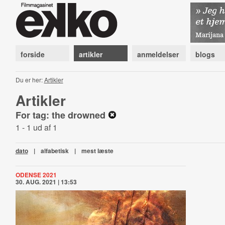
forside
artikler
anmeldelser
blogs
Du er her:
Artikler
Artikler
For tag: the drowned
1 - 1 ud af 1
dato
|
alfabetisk
|
mest læste
ODENSE 2021
30. AUG. 2021 | 13:53