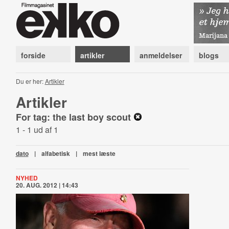
forside
artikler
anmeldelser
blogs
Du er her:
Artikler
Artikler
For tag: the last boy scout
1 - 1 ud af 1
dato
|
alfabetisk
|
mest læste
NYHED
20. AUG. 2012 | 14:43