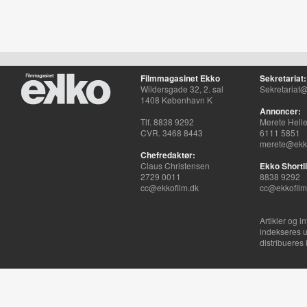
Filmmagasinet Ekko
Sekretariat:
Wildersgade 32, 2. sal
Sekretariat@
1408 København K
Annoncer:
Tlf. 8838 9292
Merete Hell
CVR. 3468 8443
6111 5851
merete@ekko
Chefredaktør:
Claus Christensen
Ekko Shortli
2729 0011
8838 9292
cc@ekkofilm.dk
cc@ekkofilm
Artikler og i
indekseres u
distribueres