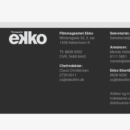
Filmmagasinet Ekko
Sekretariat:
Wildersgade 32, 2. sal
Sekretariat@
1408 København K
Annoncer:
Tlf. 8838 9292
Merete Hell
CVR. 3468 8443
6111 5851
merete@ekko
Chefredaktør:
Claus Christensen
Ekko Shortli
2729 0011
8838 9292
cc@ekkofilm.dk
cc@ekkofilm
Artikler og i
indekseres u
distribueres