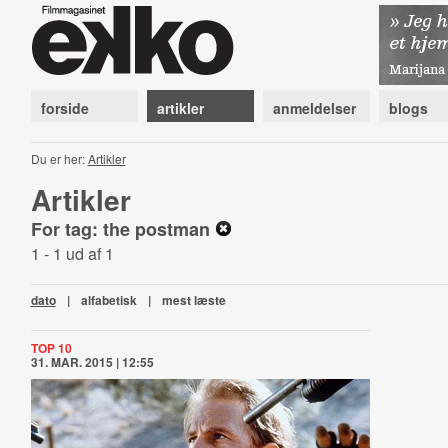
forside
artikler
anmeldelser
blogs
Du er her:
Artikler
Artikler
For tag: the postman
1 - 1 ud af 1
dato
|
alfabetisk
|
mest læste
TOP 10
31. MAR. 2015 | 12:55