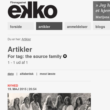
forside
artikler
anmeldelser
blogs
Du er her:
Artikler
Artikler
For tag: the source family
1 - 1 ud af 1
dato
|
alfabetisk
|
mest læste
NYHED
19. MAJ 2015 | 20:54