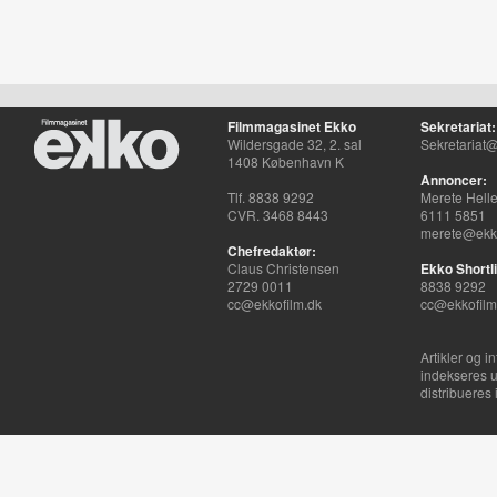
Filmmagasinet Ekko
Sekretariat:
Wildersgade 32, 2. sal
Sekretariat@
1408 København K
Annoncer:
Tlf. 8838 9292
Merete Hell
CVR. 3468 8443
6111 5851
merete@ekko
Chefredaktør:
Claus Christensen
Ekko Shortli
2729 0011
8838 9292
cc@ekkofilm.dk
cc@ekkofilm
Artikler og i
indekseres u
distribueres