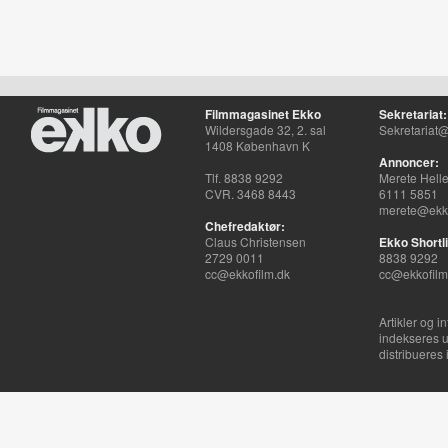
Filmmagasinet Ekko
Sekretariat:
Wildersgade 32, 2. sal
Sekretariat@
1408 København K
Annoncer:
Tlf. 8838 9292
Merete Hell
CVR. 3468 8443
6111 5851
merete@ekko
Chefredaktør:
Claus Christensen
Ekko Shortli
2729 0011
8838 9292
cc@ekkofilm.dk
cc@ekkofilm
Artikler og i
indekseres u
distribueres