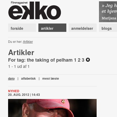
forside
artikler
anmeldelser
blogs
Du er her:
Artikler
Artikler
For tag: the taking of pelham 1 2 3
1 - 1 ud af 1
dato
|
alfabetisk
|
mest læste
NYHED
20. AUG. 2012 | 14:43