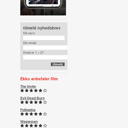
tilmeld nyhedsbrev
Dit navn:
Din email:
Hvad er 1 + 2?
Ekko anbefaler film
The Invite
Evil Dead Burn
Following
Wasteman