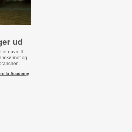
ger ud
fter navn til
ranskønnet og
mbranchen.
rella Academy