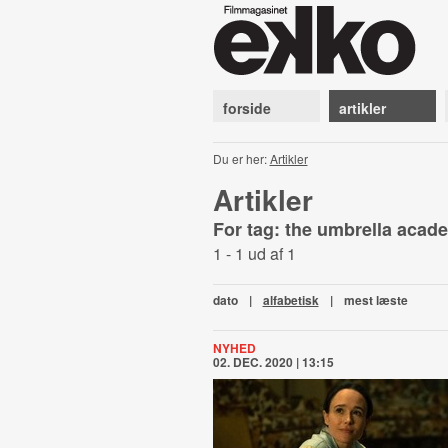
forside
artikler
Du er her:
Artikler
Artikler
For tag: the umbrella aca
1 - 1 ud af 1
dato
|
alfabetisk
|
mest læste
NYHED
02. DEC. 2020 | 13:15