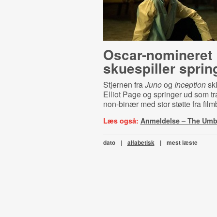
Oscar-​no­mi­ne­ret
skuespiller sprin
Stjernen fra
Juno
og
Inception
ski
Elliot Page og springer ud som t
non-binær med stor støtte fra fil
Læs også:
Anmeldelse – The Umb
dato
|
alfabetisk
|
mest læste