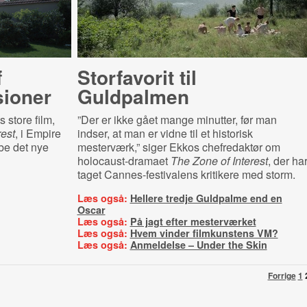
f
Storfavorit til
sioner
Guldpalmen
 store film,
”Der er ikke gået mange minutter, før man
rest
, i Empire
indser, at man er vidne til et historisk
be det nye
mesterværk,” siger Ekkos chefredaktør om
holocaust-dramaet
The Zone of Interest
, der ha
taget Cannes-festivalens kritikere med storm.
Læs også:
Hellere tredje Guldpalme end en
Oscar
Læs også:
På jagt efter mesterværket
Læs også:
Hvem vinder filmkunstens VM?
Læs også:
Anmeldelse – Under the Skin
Forrige
1