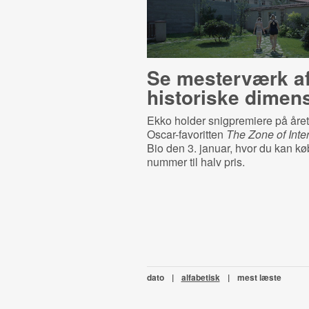
Se mesterværk a
historiske dimen
Ekko holder snigpremiere på årets
Oscar-favoritten
The Zone of Inte
Bio den 3. januar, hvor du kan kø
nummer til halv pris.
dato
|
alfabetisk
|
mest læste