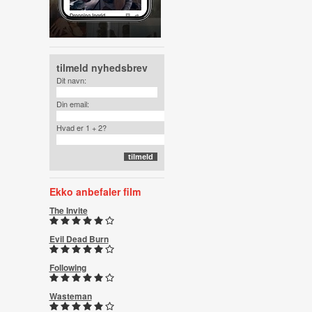
tilmeld nyhedsbrev
Dit navn:
Din email:
Hvad er 1 + 2?
Ekko anbefaler film
The Invite
Evil Dead Burn
Following
Wasteman