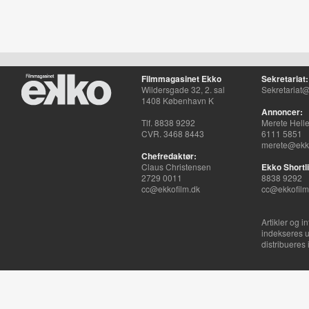
Filmmagasinet Ekko
Sekretariat:
Wildersgade 32, 2. sal
Sekretariat@
1408 København K
Annoncer:
Tlf. 8838 9292
Merete Hell
CVR. 3468 8443
6111 5851
merete@ekko
Chefredaktør:
Claus Christensen
Ekko Shortli
2729 0011
8838 9292
cc@ekkofilm.dk
cc@ekkofilm
Artikler og i
indekseres u
distribueres