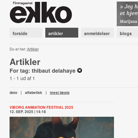
forside
artikler
anmeldelser
blogs
Du er her:
Artikler
Artikler
For tag: thibaut delahaye
1 - 1 ud af 1
dato
|
alfabetisk
|
mest læste
VIBORG ANIMATION FESTIVAL 2025
12. SEP. 2025 | 14:18