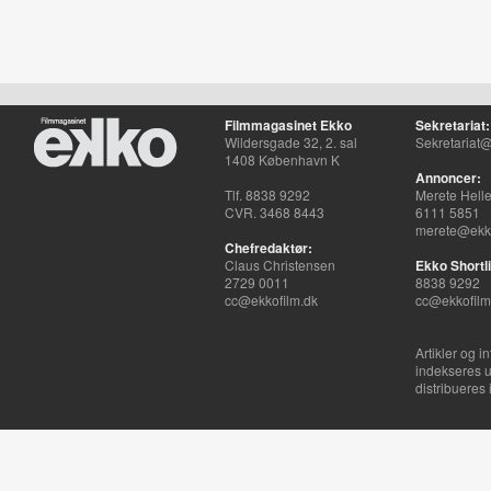
Filmmagasinet Ekko
Sekretariat:
Wildersgade 32, 2. sal
Sekretariat@
1408 København K
Annoncer:
Tlf. 8838 9292
Merete Hell
CVR. 3468 8443
6111 5851
merete@ekko
Chefredaktør:
Claus Christensen
Ekko Shortli
2729 0011
8838 9292
cc@ekkofilm.dk
cc@ekkofilm
Artikler og i
indekseres u
distribueres