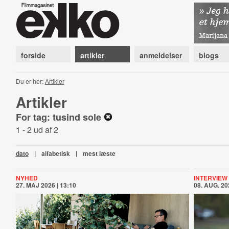
forside
artikler
anmeldelser
blogs
Du er her:
Artikler
Artikler
For tag: tusind sole
1 - 2 ud af 2
dato
|
alfabetisk
|
mest læste
NYHED
INTERVIEW
27. MAJ 2026 | 13:10
08. AUG. 20