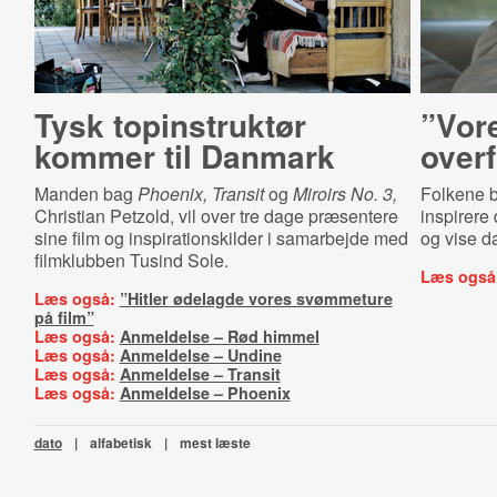
Tysk topinstruktør
”Vore
kommer til Danmark
overf
Manden bag
Phoenix, Transit
og
Miroirs No. 3,
Folkene b
Christian Petzold, vil over tre dage præsentere
inspirere 
sine film og inspirationskilder i samarbejde med
og vise da
filmklubben Tusind Sole.
Læs også
Læs også:
”Hitler ødelagde vores svømmeture
på film”
Læs også:
Anmeldelse – Rød himmel
Læs også:
Anmeldelse – Undine
Læs også:
Anmeldelse – Transit
Læs også:
Anmeldelse – Phoenix
dato
|
alfabetisk
|
mest læste