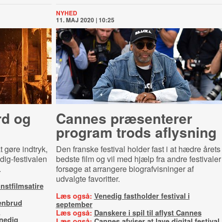
NYHED
11. MAJ 2020 | 10:25
d og
Cannes præsenterer
program trods aflysning
 gøre indtryk,
Den franske festival holder fast i at hædre årets
dig-festivalen
bedste film og vil med hjælp fra andre festivaler
.
forsøge at arrangere biografvisninger af
udvalgte favoritter.
nstfilmsatire
Læs også:
Venedig fastholder festival i
enbrud
september
m
Læs også:
Danskere i spil til aflyst Cannes
enedig
Læs også:
Cannes afviser at lave digital festival