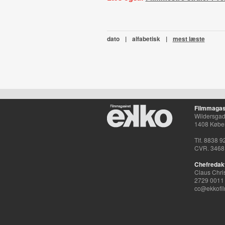
dato
|
alfabetisk
|
mest læste
Filmmagas
Wildersgade
1408 Købe
Tlf. 8838 9
CVR. 3468
Chefredak
Claus Chri
2729 0011
cc@ekkofil