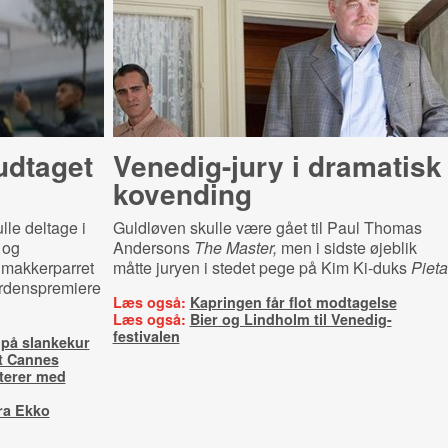
udtaget
Venedig-jury i dramatisk
kovending
lle deltage i
Guldløven skulle være gået til Paul Thomas
 og
Andersons
The Master,
men i sidste øjeblik
r makkerparret
måtte juryen i stedet pege på Kim Ki-duks
Pieta
verdenspremiere
Læs også:
Kapringen får flot modtagelse
Læs også:
Bier og Lindholm til Venedig-
festivalen
 på slankekur
st Cannes
uterer med
fra Ekko