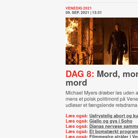
VENEDIG 2021
09. SEP. 2021 | 13:31
DAG 8:
Mord, mor
mord
Michael Myers dræber løs uden at
mens et polsk politimord på Vene
udløser et fængslende retsdrama
Læs også:
Uafrystelig abort og ku
Læs også:
Giallo og gys i Soho
Læs også:
Dianas nervøse samm
Læs også:
Et bomstærkt progra
Læs også:
Filmmestre stråler i V