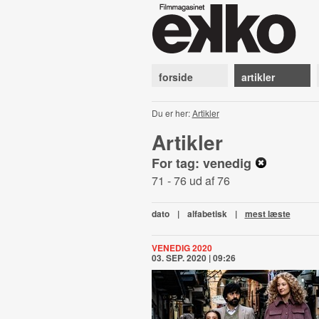
forside
artikler
Du er her:
Artikler
Artikler
For tag: venedig
71 - 76 ud af 76
dato
|
alfabetisk
|
mest læste
VENEDIG 2020
03. SEP. 2020 | 09:26