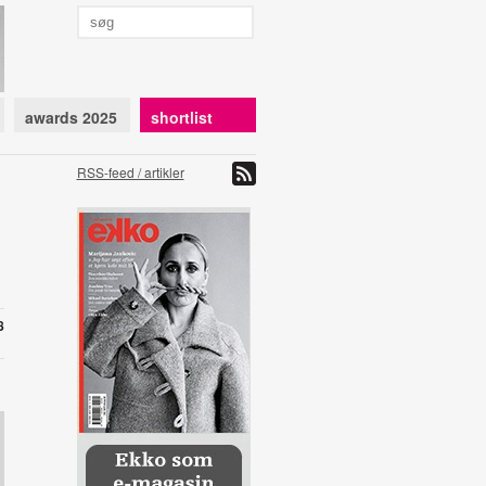
awards 2025
shortlist
RSS-feed / artikler
8