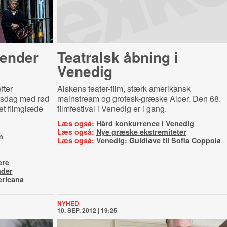
ender
Teatralsk åbning i
Venedig
fter
Alskens teater-film, stærk amerikansk
nsdag med rød
mainstream og grotesk-græske Alper. Den 68.
et filmglæde
filmfestival i Venedig er i gang.
Læs også:
Hård konkurrence i Venedig
Læs også:
Nye græske ekstremiteter
m
Læs også:
Venedig: Guldløve til Sofia Coppola
ere
nder
ericana
NYHED
10. SEP. 2012 | 19:25