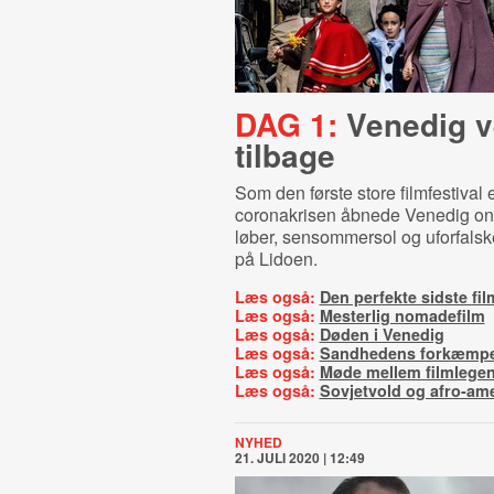
DAG 1:
Venedig v
tilbage
Som den første store filmfestival e
coronakrisen åbnede Venedig o
løber, sensommersol og uforfalsk
på Lidoen.
Læs også:
Den perfekte sidste fil
Læs også:
Mesterlig nomadefilm
Læs også:
Døden i Venedig
Læs også:
Sandhedens forkæmp
Læs også:
Møde mellem filmlege
Læs også:
Sovjetvold og afro-am
NYHED
21. JULI 2020 | 12:49