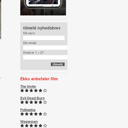
tilmeld nyhedsbrev
Dit navn:
Din email:
Hvad er 1 + 2?
.
Ekko anbefaler film
The Invite
Evil Dead Burn
Following
Wasteman