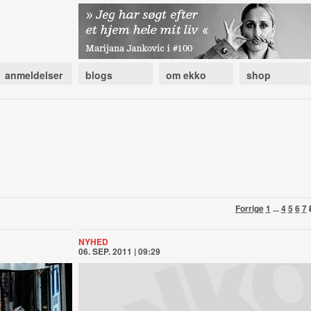
anmeldelser
blogs
om ekko
shop
Forrige
1
...
4
5
6
7
NYHED
06. SEP. 2011 | 09:29