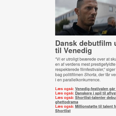
Dansk debutfilm 
til Venedig
”Vi er utroligt beærede over at sku
en af verdens mest prestigefyldte
respekterede filmfestivaler,” sige
bag politifilmen
Shorta
, der får 
i en parallelkonkurrence.
Læs også:
Venedig-festivalen går
Læs også:
Danskere i spil til afly
Læs også:
Shortlist-talenter deb
ghettodrama
Læs også:
Millionstøtte til talent 
Shortlist