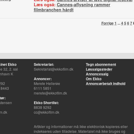
Læs også:
Cannes-aflysning rammer
filmbranchen hårdt
Forrige
1
...
4
5
6
7
inet Ekko
Sekretariat:
Tegn abonnement
 32, 2. sal
Sekretariat@ekkofilm.dk
Løssalgssteder
nhavn K
Annoncesalg
Annoncer:
Om Ekko
292
Merete Hellerøe
Annoncørbetalt indhold
 8443
6111 5851
merete@ekkofilm.dk
tør:
stensen
Ekko Shortlist:
8838 9292
m.dk
cc@ekkofilm.dk
Artikler og informationer må ikke elektronisk kopieres eller
indekseres uden tilladelse. Materialet må ikke bruges og