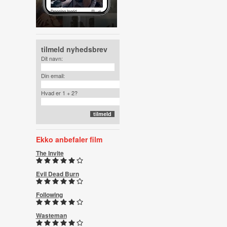
tilmeld nyhedsbrev
Dit navn:
Din email:
Hvad er 1 + 2?
Ekko anbefaler film
The Invite
Evil Dead Burn
Following
Wasteman