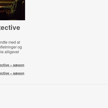
tective
ndte med at
fletninger og
le alligevel
ective – sæson
ective – sæson