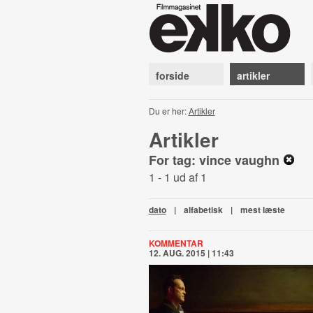
forside
artikler
Du er her:
Artikler
Artikler
For tag: vince vaughn
1 - 1 ud af 1
dato
|
alfabetisk
|
mest læste
KOMMENTAR
12. AUG. 2015 | 11:43