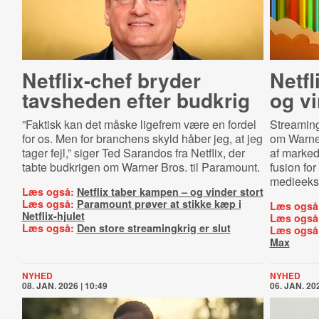
Netflix-chef bryder
Netfl
tavsheden efter budkrig
og vi
”Faktisk kan det måske ligefrem være en fordel
Streaming
for os. Men for branchens skyld håber jeg, at jeg
om Warner
tager fejl,” siger Ted Sarandos fra Netflix, der
af marked
tabte budkrigen om Warner Bros. til Paramount.
fusion fo
medieeksp
Læs også:
Netflix taber kampen – og vinder stort
Læs også:
Paramount prøver at stikke kæp i
Læs også
Netflix-hjulet
Læs også
Læs også:
Den store streamingkrig er slut
Læs også
Max
NYHED
NYHED
08. JAN. 2026 | 10:49
06. JAN. 202