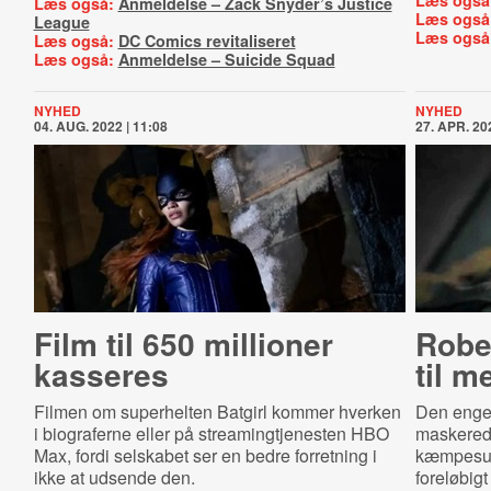
Læs også
Læs også:
Anmeldelse – Zack Snyder’s Justice
Læs også
League
Læs også
Læs også:
DC Comics revitaliseret
Læs også:
Anmeldelse – Suicide Squad
NYHED
NYHED
04. AUG. 2022 | 11:08
27. APR. 202
Film til 650 millioner
Rober
kasseres
til 
Filmen om superhelten Batgirl kommer hverken
Den engel
i biograferne eller på streamingtjenesten HBO
maskerede
Max, fordi selskabet ser en bedre forretning i
kæmpesu
ikke at udsende den.
foreløbigt