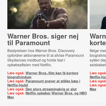
Warner Bros. siger nej
Warne
til Paramount
korte
Bestyrelsen hos Warner Bros. Discovery
Ifølge med
opfordrer aktionærerne til at afvise Paramount
biografvis
Skydances modbud og holde fast i
sytten da
opkøbsaftalen med Netflix.
selskabet
Læs også:
Warner Bros.-film kan få kortere
Læs også
biografvinduer
Netflix-hju
Læs også:
Paramount prøver at stikke kæp i
Læs også
Netflix-hjulet
Læs også
Læs også:
Den store streamingkrig er slut
Max
Læs også:
Netflix opkøber Warner Bros. og HBO
Max