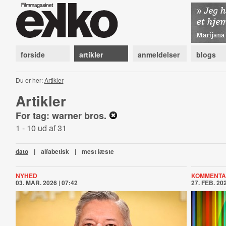
forside
artikler
anmeldelser
blogs
Du er her:
Artikler
Artikler
For tag: warner bros.
1 - 10 ud af 31
dato
|
alfabetisk
|
mest læste
NYHED
KOMMENTA
03. MAR. 2026 | 07:42
27. FEB. 202