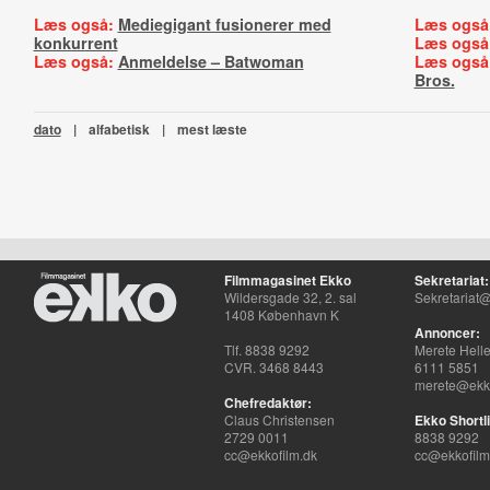
Læs også:
Mediegigant fusionerer med
Læs også
konkurrent
Læs også
Læs også:
Anmeldelse – Batwoman
Læs også
Bros.
dato
|
alfabetisk
|
mest læste
Filmmagasinet Ekko
Sekretariat:
Wildersgade 32, 2. sal
Sekretariat@
1408 København K
Annoncer:
Tlf. 8838 9292
Merete Hell
CVR. 3468 8443
6111 5851
merete@ekko
Chefredaktør:
Claus Christensen
Ekko Shortli
2729 0011
8838 9292
cc@ekkofilm.dk
cc@ekkofilm