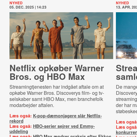
NYHED
NYHED
05. DEC. 2025 | 14:23
13. APR. 202
Netflix opkøber Warner
Strea
Bros. og HBO Max
samle
Streamingtjenesten har indgået aftale om at
De mange 
opkøbe Warner Bros. Discoverys film- og tv-
Discovery
selskaber samt HBO Max, men branchefolk
streaming
modarbejder aftalen.
der har m
støbeske
Læs også:
K-pop-dæmonjagere slår Netflix-
rekord
Læs også
Læs også:
HBO-serier sejrer ved Emmy-
Læs også
uddeling
konkurren
Læs også:
HBO Max ændrer praksis efter Ekkos