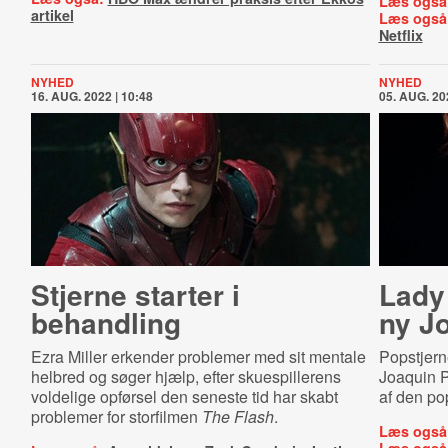
Læs også
artikel
Læs også
Netflix
NYHED
NYHED
16. AUG. 2022 | 10:48
05. AUG. 20
Stjerne starter i
Lady
behandling
ny Jo
Ezra Miller erkender problemer med sit mentale
Popstjern
helbred og søger hjælp, efter skuespillerens
Joaquin Ph
voldelige opførsel den seneste tid har skabt
af den po
problemer for storfilmen
The Flash
.
Læs også